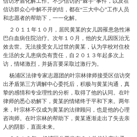
信访矛盾化解工作。不少信访的“棘手”事件，以及在
信访群众心中解不开的结，都在“三大中心”工作人员
富媒体
摄影
新华广播
和志愿者的帮助下，一一化解。
新华电视中文
新华电视英文
返回PC
 ２０１１年１０月，居民黄某的女儿因罹患急性淋
巴白血病住院治疗。次年１０月，他的女儿因医治无
效去世。无法接受女儿过世的黄某，认为学校对住校
生活的女儿患病负有责任，自２０１３年起多次上
访，情绪激烈，并扬言要采取过激行为。
 杨浦区法律专家志愿团的叶宗林律师接受区信访突
出矛盾第三方调解中心委托后，积极与黄某沟通，真
挚的感情和专业理性的分析，取得了他的认同。在叶
律师的悉心劝解下，黄某的情绪终于平和下来。两年
来，叶宗林不仅成为黄某的法律顾问，也是他的心理
咨询师。在叶宗林的帮助下，黄某逐渐走出了失去亲
人的阴影，直面未来。