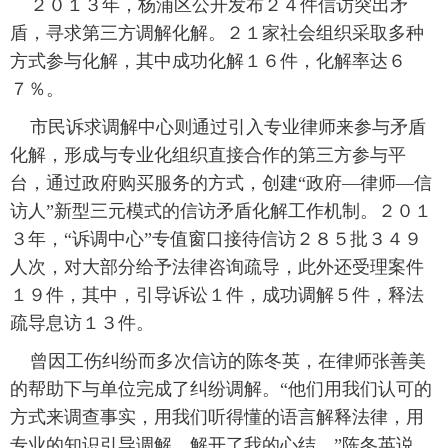
 ２０１３年，杨浦区公开发布２４件信访突出矛
盾，寻求第三方调解化解。２１家社会组织采取多种
方式参与化解，其中成功化解１６件，化解率达６
７％。
 市民诉求调解中心则通过引入专业律师来参与矛盾
化解，形成与专业化组织直接合作的第三方参与平
台，通过政府购买服务的方式，创建“政府—律师—信
访人”新型三元模式的信访矛盾化解工作机制。２０１
３年，“诉调中心”专值窗口接待信访２８５批３４９
人次，对大部分给予法律咨询疏导，此外还受理案件
１９件，其中，引导诉讼１件，成功调解５件，释法
疏导息访１３件。
 曾因工伤纠纷而多次信访的陈冬英，在律师张善美
的帮助下与单位完成了纠纷调解。“他们用我们认可的
方式来调查事实，用我们听得懂的语言解释法律，用
专业的知识引导调解，解开了我的心结。”陈冬英说。