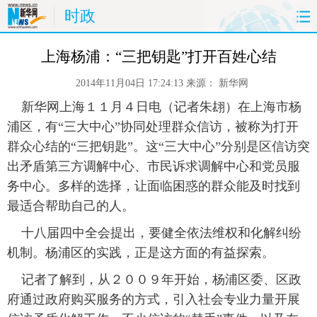
时政
首页
时政
国际
财经
上海杨浦：“三把钥匙”打开百姓心结
2014年11月04日 17:24:13
来源：
新华网
娱乐
体育
人事
教育
 新华网上海１１月４日电（记者朱翃）在上海市杨
时尚
思客
地方
法治
浦区，有“三大中心”协同处理群众信访，被称为打开
群众心结的“三把钥匙”。这“三大中心”分别是区信访突
港澳
台湾
华人
汽车
出矛盾第三方调解中心、市民诉求调解中心和党员服
务中心。多样的选择，让面临困惑的群众能及时找到
科技
能源
房产
公司
最适合帮助自己的人。
 十八届四中全会提出，要健全依法维权和化解纠纷
图片
视频
彩票
食品
机制。杨浦区的实践，正是这方面的有益探索。
旅游
健康
信息化
数据
 记者了解到，从２００９年开始，杨浦区委、区政
府通过政府购买服务的方式，引入社会专业力量开展
金融
公益
军事
无人机