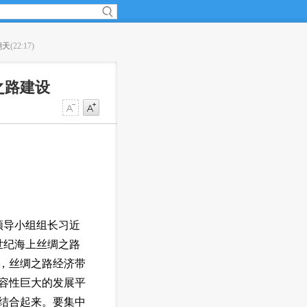
翻天
(22:17)
·
土美将联合训练装备叙利亚反对派武装
(22:16)
之路建设
领导小组组长习近
世纪海上丝绸之路
，丝绸之路经济带
容性巨大的发展平
结合起来。要集中