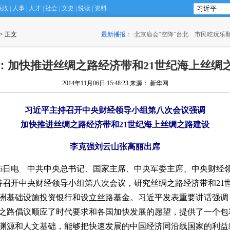
廉政
|
人事
|
人才
|
社会
|
文史
|
悦读
|
资料
 > 正文
最新播报：
·
北京庙会“空降”台北 市民吃玩乐
：加快推进丝绸之路经济带和21世纪海上丝绸
2014年11月06日 15:48:23
来源： 新华网
习近平主持召开中央财经领导小组第八次会议强调
加快推进丝绸之路经济带和21世纪海上丝绸之路建设
李克强刘云山张高丽出席
月6日电 中共中央总书记、国家主席、中央军委主席、中央财经
主持召开中央财经领导小组第八次会议，研究丝绸之路经济带和21
洲基础设施投资银行和设立丝路基金。习近平发表重要讲话强调
绸之路倡议顺应了时代要求和各国加快发展的愿望，提供了一个包
渊源和人文基础，能够把快速发展的中国经济同沿线国家的利益