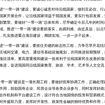
进“一带一路”建设，要诚心诚意对待沿线国家，做到言必信、行
国家开展合作，让沿线国家得益于我国发展。要实行包容发展，
创繁荣。要做好“一带一路”总体布局，尽早确定今后几年的时间
域。推进“一带一路”建设要抓落实，由易到难、由近及远，以点
，扎实推进重点项目建设，脚踏实地、一步一步干起来。
进“一带一路”建设，要抓住关键的标志性工程，力争尽早开花结
区域间交通、电力、通信等基础设施规划，共同推进前期预研，
项目清单。要高度重视和建设一批有利于沿线国家民生改善的项
推进，促进我国同沿线国家教育、旅游、学术、艺术等人文交流
一带一路”建设是一项长期工程，要做好统筹协调工作，正确处理
作用，鼓励国有企业、民营企业等各类企业参与，同时发挥好政
合作机制和平台建设工作，设计符合当地国情的投资和贸易模式
对外援助力度，发挥好开发性、政策性金融的独特优势和作用，