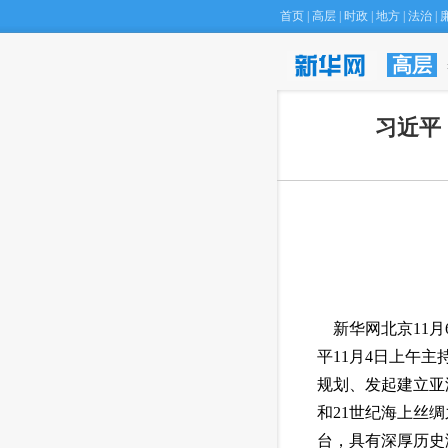
首页
|
高层
|
时政
|
地方
|
法治
|
高层
习近平
 新华网北京11
平11月4日上午
规划、发起建立亚
和21世纪海上丝
台，具有深厚历史