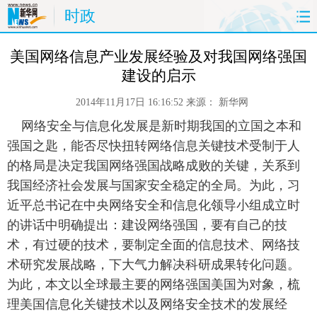
时政
首页
时政
国际
财经
 美国网络信息产业发展经验及对我国网络强国
建设的启示
娱乐
体育
人事
教育
2014年11月17日 16:16:52
来源：
新华网
时尚
思客
地方
法治
 网络安全与信息化发展是新时期我国的立国之本和
强国之匙，能否尽快扭转网络信息关键技术受制于人
港澳
台湾
华人
汽车
的格局是决定我国网络强国战略成败的关键，关系到
我国经济社会发展与国家安全稳定的全局。为此，习
科技
能源
房产
公司
近平总书记在中央网络安全和信息化领导小组成立时
的讲话中明确提出：建设网络强国，要有自己的技
图片
视频
彩票
食品
术，有过硬的技术，要制定全面的信息技术、网络技
术研究发展战略，下大气力解决科研成果转化问题。
旅游
健康
信息化
数据
为此，本文以全球最主要的网络强国美国为对象，梳
理美国信息化关键技术以及网络安全技术的发展经
金融
公益
军事
无人机