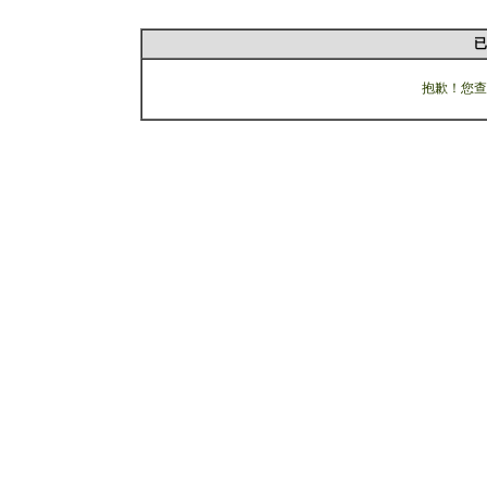
已
抱歉！您查