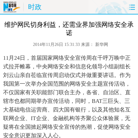
时政
首页
时政
国际
财经
 维护网民切身利益，还需业界加强网络安全承
诺
娱乐
体育
人事
教育
2014年11月26日 15:31:33
来源：
新华网
时尚
思客
地方
法治
11月24日，首届国家网络安全宣传周在千呼万唤中正
式拉开帷幕，中央网络安全和信息化领导小组副组长
港澳
台湾
华人
汽车
刘云山亲自莅临宣传周启动仪式并做重要讲话。作为
我国第一次举办全国范围的网络安全主题宣传活动，
科技
能源
房产
公司
不仅国家有关职能部门联合主办，各省、自治区、直
辖市也都同期举办宣传活动，同时，BAT三巨头、三
图片
视频
彩票
食品
大基础电信运营商、四大国有银行，以及其他知名互
旅游
健康
信息化
数据
联网企业、IT企业、金融机构等齐聚公众体验展，无
疑将在全国掀起网络安全宣传的热潮，促使网络安全
金融
公益
军事
无人机
安全意识更加深入人心。