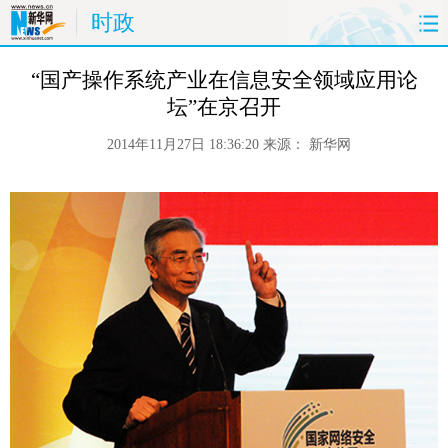
时政
首页
时政
国际
财经
 “国产操作系统产业在信息安全领域应用论
坛”在京召开
娱乐
体育
人事
教育
2014年11月27日 18:36:20
来源：
新华网
时尚
思客
地方
法治
港澳
台湾
华人
汽车
科技
能源
房产
公司
图片
视频
彩票
食品
旅游
健康
信息化
数据
金融
公益
军事
无人机