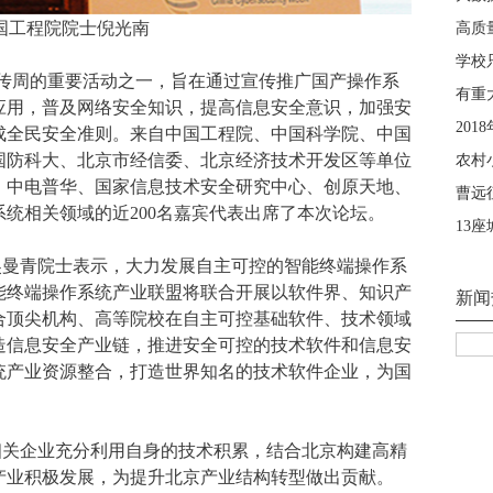
国工程院院士倪光南
传周的重要活动之一，旨在通过宣传推广国产操作系
应用，普及网络安全知识，提高信息安全意识，加强安
成全民安全准则。
来自中国工程院、中国科学院、中国
国防科大
、
北京市经信委、北京经济技术开发区
等单位
、中电
普华
、
国家信息技术安全研究中心
、创原天地、
系统相关领域的近200名嘉宾代表出席了本次论坛。
吴曼青院士
表示，
大力发展自主可控的智能终端操作系
能终端操作系统产业联盟
将
联合开展以软件界、知识产
合顶尖机构、高等院校在自主可控基础软件、技术领域
造信息安全产业链，推进安全可控的技术软件和信息安
统产业资源整合，打造世界知名的技术软件企业，为国
相关企业充分利用自身的技术积累，结合北京构建高精
产业积极发展，为提升北京产业结构转型做出贡献。