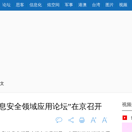
论坛
思客
信息化
炫空间
军事
港澳
台湾
图片
视频
正文
息安全领域应用论坛”在京召开
评论
0
打印
字大
字小