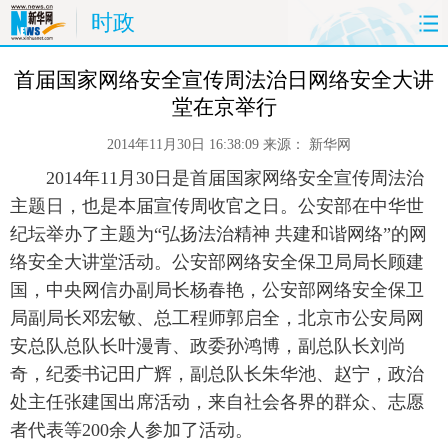
时政
首页
时政
国际
财经
 首届国家网络安全宣传周法治日网络安全大讲
堂在京举行
娱乐
体育
人事
教育
2014年11月30日 16:38:09
来源：
新华网
时尚
思客
地方
法治
 2014年11月30日是首届国家网络安全宣传周法治
主题日，也是本届宣传周收官之日。公安部在中华世
港澳
台湾
华人
汽车
纪坛举办了主题为“弘扬法治精神 共建和谐网络”的网
络安全大讲堂活动。公安部网络安全保卫局局长顾建
科技
能源
房产
公司
国，中央网信办副局长杨春艳，公安部网络安全保卫
局副局长邓宏敏、总工程师郭启全，北京市公安局网
图片
视频
彩票
食品
安总队总队长叶漫青、政委孙鸿博，副总队长刘尚
奇，纪委书记田广辉，副总队长朱华池、赵宁，政治
旅游
健康
信息化
数据
处主任张建国出席活动，来自社会各界的群众、志愿
者代表等200余人参加了活动。
金融
公益
军事
无人机