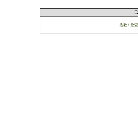
已
抱歉！您查