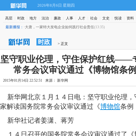
2026年8月6日 星期四
高层
|
时政
|
地方
|
法治
|
廉政
|
人事
|
人才
|
社会
|
文史
|
悦读
|
资料
最新播报：
·
大唐，一家特大发电企业如何践行社会责任
(13:35)
时政
 > 正文
 坚守职业伦理，守住保护红线——
常务会议审议通过《博物馆条
2015年01月14日 22:52:51
来源： 新华网
 新华网北京１月１４日电：坚守职业伦理，
家解读国务院常务会议审议通过《
博物馆
条例
 新华社记者姜潇、蒋芳
 １４日召开的国务院常务会议审议通过了《