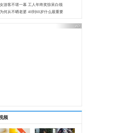
与女下属男友因何斗殴
贪官家惊人发现
高官为何突被查
"鲁虎"王敏三大鲜明特征
视频