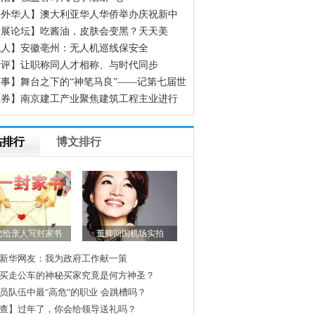
海外华人】澳大利亚华人华侨举办庆祝新中
立70周年征文颁奖晚会
发展论坛】吃酱油，皮肤会变黑？天天美
，却不知道这些食物正在偷偷让你变黑
无人】安徽亳州：无人机巡线保安全
网评】让职称同人才相称、与时代同步
事】舞台之下的“神笔马良”——记第七届世
人运动会开幕式600余名场务保障官兵
证券】南京建工产业聚焦建筑工程主业进行
组
帖排行
博文排行
纪委解开公众一惑
上春晚次数最多10大明星
连同学都不放过的“规矩”是怎炼成的
迎接澳门回归那一年，我临危受命
官二代在法院吃空饷?
治"空饷"先免谁
，山东“首虎”廉政会后被查惊醒谁？