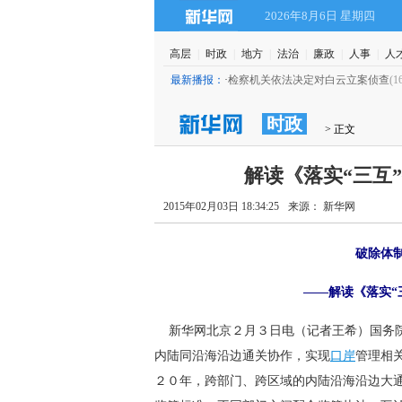
2026年8月6日 星期四
高层
|
时政
|
地方
|
法治
|
廉政
|
人事
|
人
最新播报：
·
检察机关依法决定对白云立案侦查
(16:50)
时政
 > 正文
解读《落实“三互
2015年02月03日 18:34:25
来源： 新华网
破除体
——解读《落实“
 新华网北京２月３日电（记者王希）国务院
内陆同沿海沿边通关协作，实现
口岸
管理相关
２０年，跨部门、跨区域的内陆沿海沿边大