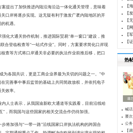
【
方案提出了加快推进内陆沿海沿边一体化通关管理，意味着
国成
【
通关口岸将逐步实现。这无疑有利于激发广袤内陆地区的开
白
【
局的机遇。
【
【军
强化大通关协作机制，推进国际贸易“单一窗口”建设，推
界军
【
施联合登临检查等“一站式作业”。同时，方案要求简化口岸现
重
续核查等方式将口岸通关非必要的执法作业前推后移，把口
热
成为各国共识，更是工商企业界最为关切的问题之一。”中
门在完善事中事后监管的基础上共同简政放权，并依托电子
通关效率。
中
业内人士表示，从我国渝新欧大通道等实践看，目前沿线哈
贪官
互”，而我国与这些国家的相关交流合作仍待加强。
想起
多少
步将加强与“一带一路”沿线国家口岸执法机构的跨国合
讽刺
制，定期通报重点工作，协调解决中欧班列进出境出现的相