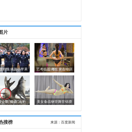
图片
警察集体跳小苹果
艺考临近 考生突击培训
极企鹅“偷袭”海豹
美女备战钢管舞世锦赛
热搜榜
来源：
百度新闻