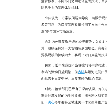
监管标准、不同部门之间配合监管执法，互
际竞争力的管理体制机制。
 业内认为，方案以问题为导向，着眼于现
多等问题，为口岸管理改革指明了方向并作
造”参与国际市场角逐。
 面对内外部复杂严峻的经济形势，２０１
升，继续保持第一大货物贸易国地位。商务
贸易规模的持续增大，客观上对口岸监管执
 例如，近年来我国产业梯度转移有序推进
市场的流动日益频繁，但
内陆
与沿海之间由
面临需要重复申报、重复查验的尴尬情况。
 对此，监管部门已经有了深刻认识。海关
率是经济发展的内生性要求，海关跨区域监
们
下决心
今年要将区域通关一体化改革推广至