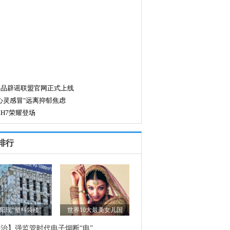
排行
阳现“塑料袋楼”
世界10大最美女儿国
治】强监管时代电子烟断“电”