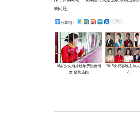
关问题。
0
分享到：
16岁少女为挣过年费陷色情
2015央视春晚主持
窝 借机逃跑
布