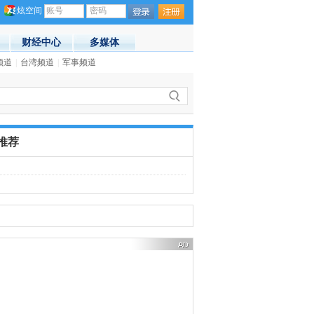
炫空间
账号
密码
财经中心
多媒体
频道
|
台湾频道
|
军事频道
·
中国侨联：“亲情中华”主题活动7年走进64个
推荐