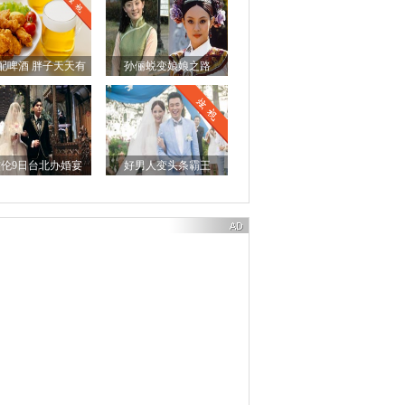
配啤酒 胖子天天有
孙俪蜕变娘娘之路
伦9日台北办婚宴
好男人变头条霸王