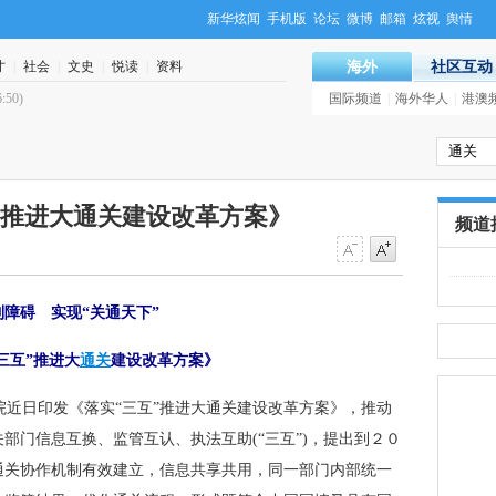
新华炫闻
手机版
论坛
微博
邮箱
炫视
舆情
才
|
社会
|
文史
|
悦读
|
资料
海外
社区互动
·
三个商业帝国的返乡之路
国际频道
(15:57)
|
海外华人
|
港澳
”推进大通关建设改革方案》
频道
制障碍 实现“关通天下”
三互”推进大
通关
建设改革方案》
近日印发《落实“三互”推进大通关建设改革方案》，推动
部门信息互换、监管互认、执法互助(“三互”)，提出到２０
通关协作机制有效建立，信息共享共用，同一部门内部统一