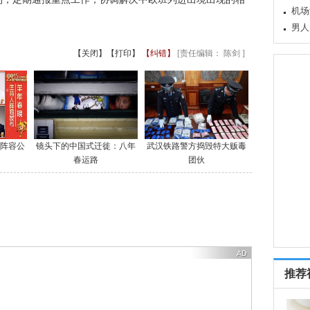
官员
上海
【关闭】
【打印】
【纠错】
[责任编辑： 陈剑 ]
人阵容公
镜头下的中国式迁徙：八年
武汉铁路警方捣毁特大贩毒
春运路
团伙
推荐