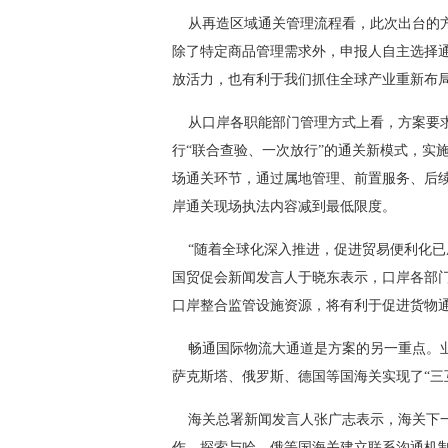
 从再造区域通关管理流程看，此次出台的
除了特定商品管理需求外，申报人自主选择
放活力，也有利于我们抓住全球产业重新布
 从口岸各职能部门管理方式上看，方案要求
行“联合查验、一次放行”的通关新模式，实
场通关环节，通过属地管理、前置服务、后
岸通关现场执法内容减到最低限度。
 “随着全球化深入推进，促进贸易便利化已
国贸促会新闻发言人于晓东表示，口岸各部
口岸整合监管设施资源，将有利于促进货物
 畅通国际物流大通道是方案的另一重点。
萨克斯塔、俄罗斯、德国等国海关实现了“三
 海关总署新闻发言人张广志表示，海关下一
作，探索与哈、俄等国海关建立联系沟通机