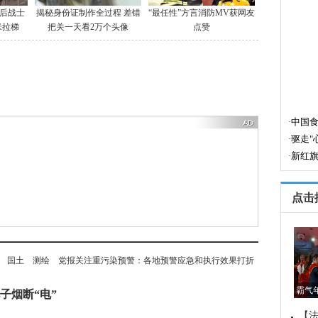
0后战士
揭秘身份证制作全过程 差错
“最任性”方言消防MV获网友
米拉梯
把关一天看2万个头像
点赞
点击
国土
测绘
党报关注重污染预警：各地预警应急和执行效果打折
霸气
子烟断“电”
【法