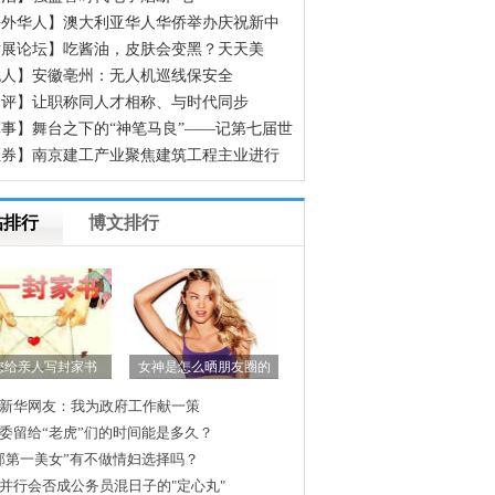
海外华人】澳大利亚华人华侨举办庆祝新中
立70周年征文颁奖晚会
发展论坛】吃酱油，皮肤会变黑？天天美
，却不知道这些食物正在偷偷让你变黑
无人】安徽亳州：无人机巡线保安全
网评】让职称同人才相称、与时代同步
事】舞台之下的“神笔马良”——记第七届世
人运动会开幕式600余名场务保障官兵
证券】南京建工产业聚焦建筑工程主业进行
组
帖排行
博文排行
您给亲人写封家书
女神是怎么晒朋友圈的
新华网友：我为政府工作献一策
委留给“老虎”们的时间能是多久？
邮第一美女”有不做情妇选择吗？
并行会否成公务员混日子的"定心丸"