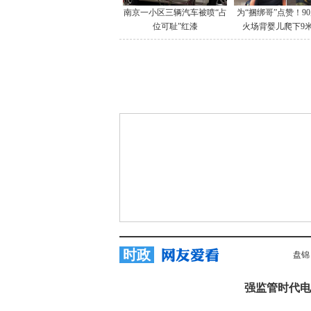
南京一小区三辆汽车被喷“占
为“捆绑哥”点赞！9
位可耻”红漆
火场背婴儿爬下9
时政
盘锦
强监管时代电