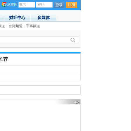
炫空间
账号
密码
财经中心
多媒体
频道
)
|
台湾频道
|
军事频道
·
2015年1月新闻人物：周杰伦
(09:23)
推荐