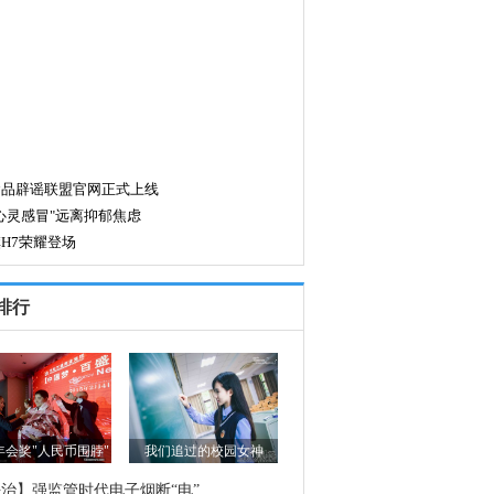
排行
年会奖"人民币围脖"
我们追过的校园女神
治】强监管时代电子烟断“电”