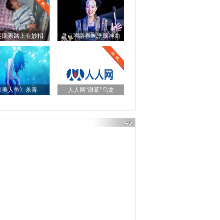
运回家路上有妙招
盘点网络春晚洗脑神曲
《美人鱼》杀青
人人网“谢幕”乌龙