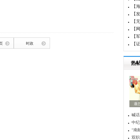
【
国成
【
白
【
【
【军
页
时政
界军
【
重
热
邀
喊话
中纪
“南
双职