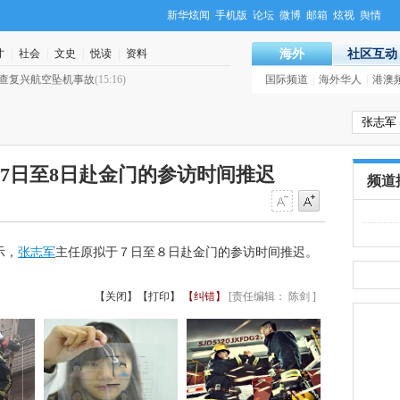
新华炫闻
手机版
论坛
微博
邮箱
炫视
舆情
才
|
社会
|
文史
|
悦读
|
资料
海外
社区互动
查复兴航空坠机事故
(15:16)
·
2015年1月新闻人物：奶茶妹妹
国际频道
|
海外华人
|
港澳
(09:23
7日至8日赴金门的参访时间推迟
频道
示，
张志军
主任原拟于７日至８日赴金门的参访时间推迟。
【关闭】
【打印】
【纠错】
[责任编辑： 陈剑 ]