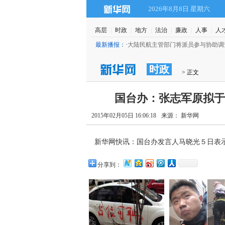
2026年8月8日 星期六
高层
|
时政
|
地方
|
法治
|
廉政
|
人事
|
人
8)
最新播报：
·
大陆民航主管部门将派员参与协助调
时政
 > 正文
国台办：张志军原拟于
2015年02月05日 16:06:18
来源： 新华网
 新华网快讯：国台办发言人马晓光５日表
分享到：