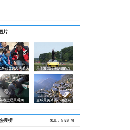
图片
父亲铐住女儿防丢失
男子迎面跨越疾驰跑车
年春运经典瞬间
全球最美冰雪小镇盘点
热搜榜
来源：
百度新闻