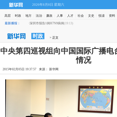
2026年8月8日 星期六
高层
|
时政
|
地方
|
法治
|
廉政
|
人事
|
人才
|
社会
|
文史
|
悦读
|
资料
最新播报：
·
深圳市报告1例H7N9病例
(19:13)
时政
 > 正文
 中央第四巡视组向中国国际广播电
情况
2015年02月05日 19:37:57
来源： 新华网