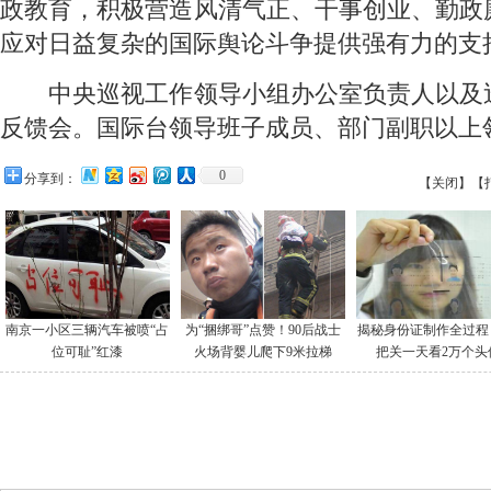
政教育，积极营造风清气正、干事创业、勤政
应对日益复杂的国际舆论斗争提供强有力的支
 中央巡视工作领导小组办公室负责人以及
反馈会。国际台领导班子成员、部门副职以上
0
分享到：
【关闭】
【
南京一小区三辆汽车被喷“占
为“捆绑哥”点赞！90后战士
揭秘身份证制作全过程
位可耻”红漆
火场背婴儿爬下9米拉梯
把关一天看2万个头