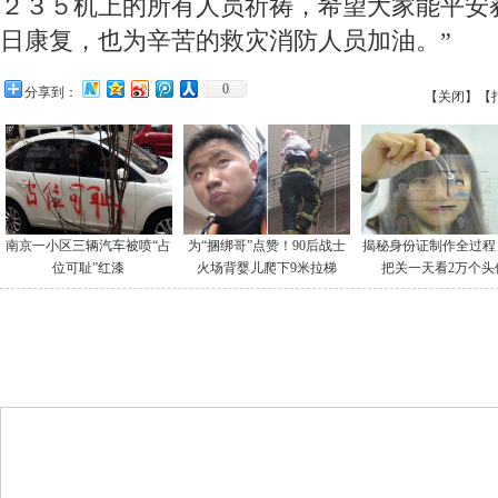
２３５机上的所有人员祈祷，希望大家能平安
日康复，也为辛苦的救灾消防人员加油。”
0
分享到：
【关闭】
【
南京一小区三辆汽车被喷“占
为“捆绑哥”点赞！90后战士
揭秘身份证制作全过程
位可耻”红漆
火场背婴儿爬下9米拉梯
把关一天看2万个头