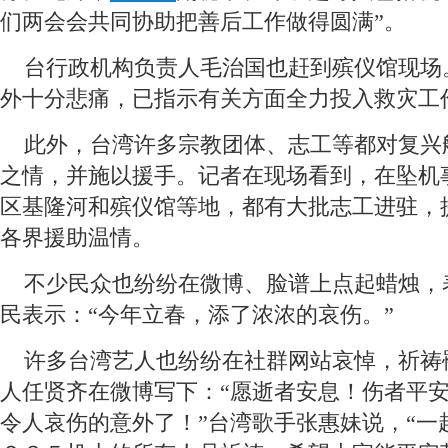
们两会会共同协助把善后工作做得圆满”。
 台行政机构负责人毛治国也赶到殡仪馆现场
外十分悲痛，已指示有关方面全力投入救灾工
 此外，台湾许多宗教团体、志工等都对复兴
之情，并施以援手。记者在现场看到，在坠机
区基隆河和殡仪馆等地，都有大批志工进驻，
各界援助温情。
 不少民众也纷纷在微博、脸谱上点起蜡烛，
民表示：“今年立春，添了浓浓的哀伤。”
 许多台湾艺人也纷纷在社群网站哀悼，祈祷
人任贤齐在微博写下：“愿逝者安息！伤者平
令人哀伤的意外了！”台湾歌手张惠妹说，“一