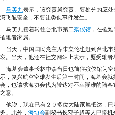
马英九
表示，该究责就究责、要处分的应处
湾飞航安全，不要让类似事件发生。
 马英九接着转往台北市第二
殡仪馆
，在罹难
罹难者家属。
 当天，中国国民党主席朱立伦也赶到台北市
哀。当天，他还在社交网站上表示，愿受难者
 海基会董事长林中森当日也前往殡仪馆为空
示，复兴航空空难发生后第一时间，海基会就
会，也请求海协会代为转达对不幸罹难的陆客
之意。
 他说，现在已有２０多位大陆家属抵达，已
务。此外，
海协会
副秘书长邓子超等人已搭机