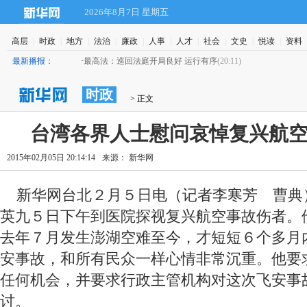
2026年8月7日 星期五
高层
|
时政
|
地方
|
法治
|
廉政
|
人事
|
人才
|
社会
|
文史
|
悦读
|
资料
最新播报：
·
最高法：巡回法庭开局良好 运行有序
(20:11)
时政
 > 正文
台湾各界人士慰问哀悼复兴航
2015年02月05日 20:14:14
来源： 新华网
 新华网台北２月５日电（记者李寒芳 曹典
英九５日下午到医院探视复兴航空事故伤者。
去年７月发生澎湖空难至今，才短短６个多月
安事故，和所有民众一样心情非常沉重。他要
任何机会，并要求行政主管机构对这次飞安事
讨。