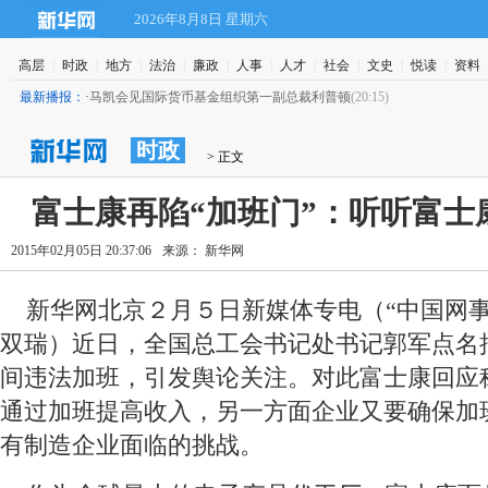
2026年8月8日 星期六
高层
|
时政
|
地方
|
法治
|
廉政
|
人事
|
人才
|
社会
|
文史
|
悦读
|
资料
最新播报：
·
马凯会见国际货币基金组织第一副总裁利普顿
(20:15)
时政
 > 正文
富士康再陷“加班门”：听听富士
2015年02月05日 20:37:06
来源： 新华网
新华网北京２月５日新媒体专电（“中国网事
双瑞）近日，全国总工会书记处书记郭军点名
间违法加班，引发舆论关注。对此富士康回应
通过加班提高收入，另一方面企业又要确保加
有制造企业面临的挑战。