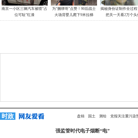
南京一小区三辆汽车被喷“占
为“捆绑哥”点赞！90后战士
揭秘身份证制作全过程
位可耻”红漆
火场背婴儿爬下9米拉梯
把关一天看2万个头
时政
盘锦
国土
测绘
党报关注重污染
强监管时代电子烟断“电”