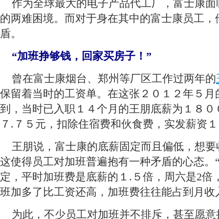
 作为全球最大的电子产品代工厂，富士康面
的两难困境。而对于身在其中的富士康员工，
盾。
 “加班挣够钱，回家买房子！”
 曾在富士康烟台、郑州等厂区工作过两年的
保留着当时的工资单。在这张２０１２年５月
到，当时已入职１４个月的王朋底薪为１８０
７.７５元，扣除住宿费和伙食费，实发薪资１
 王朋说，富士康的底薪固定而且偏低，想要
这使得员工对加班普遍抱有一种矛盾的心态。
定，平时加班费是底薪的１.５倍，周六是2倍
班加多了比工资还高，加班费往往能占到月收
 为此，不少员工对加班并不排斥，甚至愿意