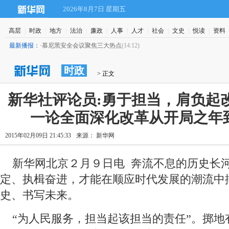
2026年8月7日 星期五
高层
|
时政
|
地方
|
法治
|
廉政
|
人事
|
人才
|
社会
|
文史
|
悦读
|
资料
最新播报：
·
慕尼黑安全会议聚焦三大热点
(14:12)
时政
 > 正文
 新华社评论员:勇于担当，肩负起改
一论全面深化改革从开局之年
2015年02月09日 21:45:33
来源： 新华网
 新华网北京２月９日电 奔流不息的历史长
定、执楫奋进，才能在顺应时代发展的潮流中
史、书写未来。
 “为人民服务，担当起该担当的责任”。掷地