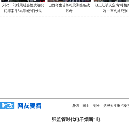
刘汉、刘维黑社会性质组织
山西考生苦练礼仪训练备战
赵志红被认定为“呼格
犯罪案件5名罪犯9日伏法
艺考
凶 一审判处死刑
时政
盘锦
国土
测绘
党报关注重污染
强监管时代电子烟断“电”