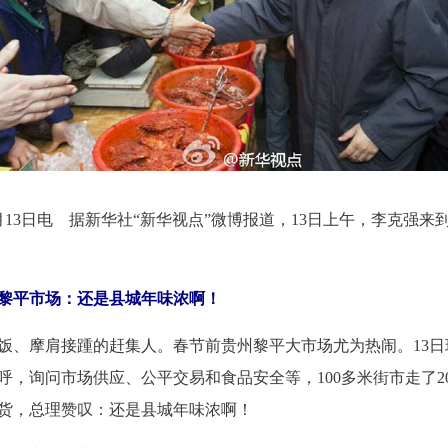
月13日电 据新华社“新华视点”微博报道，13日上午，李克强来
黎平市场：还是县城年味浓啊！
饭、摩肩接踵的赶集人。春节前贵州黎平大市场尤为热闹。13日
呼，询问市场供应、公平交易和食品安全等，100多米街市走了2
货，总理赞叹：还是县城年味浓啊！