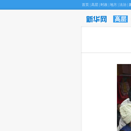
首页
|
高层
|
时政
|
地方
|
法治
|
高层