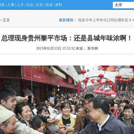
廉政
|
人事
|
人才
|
社会
|
文史
|
悦读
|
资料
 > 正文
最新播报：
·
埃及今年上半年出口同比增长近９
总理现身贵州黎平市场：还是县城年味浓啊！
2015年02月13日 15:53:32
来源： 新华网