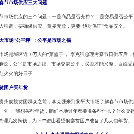
春节市场供应三大问题
节市场供应的三个问题：一是商品是否充裕？二是交易是否公平
人强调，要确保供应、童叟无欺，更要“绝对保证”食品安全。
大市场“公平秤”：公平是市场之福
市场是城区近10万人的“菜篮子”。李克强总理考察节日供应后
。他说，公平是市场之福。市场交易公平，买卖才能兴隆，百姓受
红火火的好日子！
贫困户买年货
望贵州侗族贫困群众之前，李克强来到黎平大市场了解春节市场供
一句：“我想买些年货，咱们本地过年都要准备些什么？什么卖得
，总理几次掏钱，为下午进山看望侗寨贫困户准备了几大包年货。