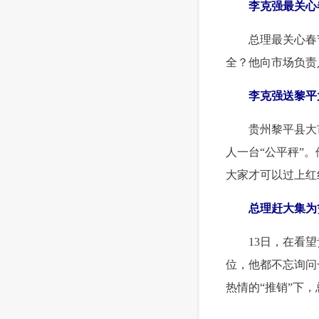
李克强最关心
总理最关心春
全？他向市场负责
李克强送黎平
贵州黎平县大
人一台“公平秤”
大家才可以过上红
总理赶大集为
13日，在看
位，他都不忘询问
热情的“推销”下