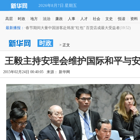
2026年8月7日 星期五
高层
|
时政
|
地方
|
法治
|
廉政
|
人事
|
人才
|
社会
|
文史
|
悦读
|
资料
最新播报：
·
春节期间大量中国游客赴韩发“红包” 百货店成最大受益者
(19:52)
时政
 > 正文
王毅主持安理会维护国际和平与
2015年02月24日 00:40:05
来源： 新华网