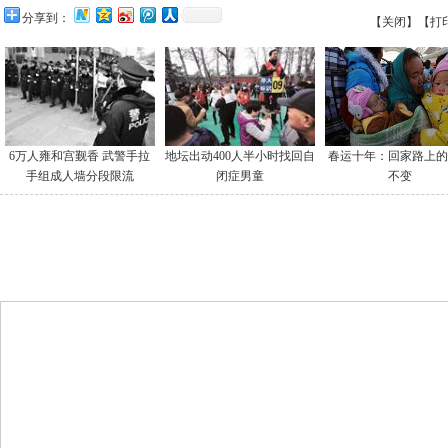
分享到：
【关闭】
【打
6万人雍和宫觐香 武警手拉
地坛出动400人半小时找回自
春运十年：回家路上的
手组成人墙分段限流
闭症男童
不变