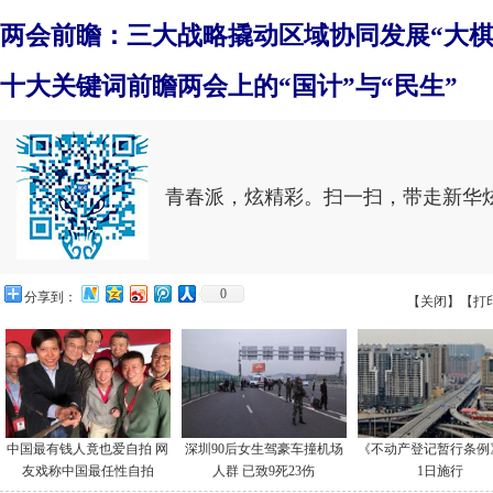
两会前瞻：三大战略撬动区域协同发展“大棋
十大关键词前瞻两会上的“国计”与“民生”
青春派，炫精彩。扫一扫，带走新华
0
分享到：
【关闭】
【打
中国最有钱人竟也爱自拍 网
深圳90后女生驾豪车撞机场
《不动产登记暂行条例
友戏称中国最任性自拍
人群 已致9死23伤
1日施行