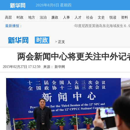
2026年8月6日 星期四
高层
|
时政
|
地方
|
法治
|
廉政
|
人事
|
人才
|
社会
|
文史
|
悦读
|
资料
最新播报：
·
印度尼西亚英德岛东北海域发生６.９级深源地震
(22:04)
时政
 > 正文
两会新闻中心将更关注中外记
2015年02月27日 17:12:59
来源： 新华网