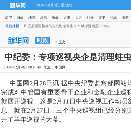
2026年8月8日 星期六
高层
|
时政
|
地方
|
法治
|
廉政
|
人事
|
人才
|
社会
|
文史
|
悦读
|
资料
最新播报：
·
印度尼西亚英德岛东北海域发生６.９级深源地震
(22:04)
时政
 > 正文
中纪委：专项巡视央企是清理蛀
2015年02月28日 08:10:49
来源： 中国网
中国网2月28日讯 据中央纪委监察部网
完成对中管国有重要骨干企业和金融企业巡
就展开巡视。这是2月11日中央巡视工作动员
息。就在2月27日，三个中央巡视组已经分别
开了羊年巡视的大幕。