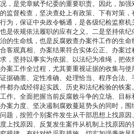
况，是党章赋予纪委的重要职责。因此，加强
的监督检查，坚决查处上有政策、下有对策，
行为，保证中央政令畅通，是各级纪检监察机
也是依规依法履职的应有之义。二是坚持依纪
治的生命线，也是反腐败查办案件工作的生命
合客观真相、办案结果符合实体公正、办案过
求，坚持以事实为依据、以法纪为准绳，把依
办案工作全过程，尤其要重视证据的收集与使
证据确凿、定性准确、处理恰当、程序合法、
件都办成经得起实践、历史和法纪检验的铁案
工作。全面把握当前反腐败斗争的立场、目标
办案力度、坚决遏制腐败蔓延势头的同时，围
问题，按照个别案件发生从干部思想上找原因
度上找原因、反复发生案件从机制上找原因的
究规律，有针对性采取措施，切实加强廉政风