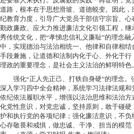
还要靠人来执行。反腐败的实践一再证明，党
道路，根本在于思想滑坡、道德蜕变。因此，
纪教育力度，引导广大党员干部信守宗旨、心
勤政廉政。应大力推进廉洁文化引领工程，继
秀传统文化，把“孝悌忠信礼义廉耻”的理念融
中，实现德治与法治相统一、他律和自律相结
手段兼施，让道德和法制内化于心、外化于行
理政的重要理念，是社会主义法治的鲜明特色
 强化“正人先正己、打铁自身硬”的理念。
深入学习四中全会精神，系统学习法律法规和
依纪依法履职水平，增强以法治思维和法治方
化党性意识，对党忠诚，坚持原则，敢于碰硬
护和执行党的各项纪律；强化廉洁意识，不负
心存敬畏和戒惧，做忠诚、干净、担当的模范