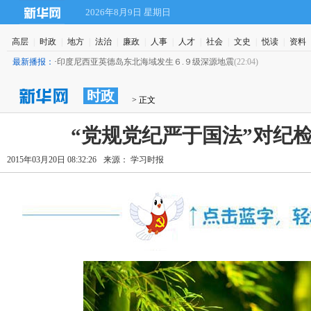
2026年8月9日 星期日
高层
|
时政
|
地方
|
法治
|
廉政
|
人事
|
人才
|
社会
|
文史
|
悦读
|
资料
最新播报：
·
印度尼西亚英德岛东北海域发生６.９级深源地震
(22:04)
时政
 > 正文
“党规党纪严于国法”对纪
2015年03月20日 08:32:26
来源： 学习时报