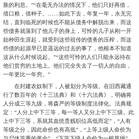
胀的利息。”“在毫无办法的情况下，他们只好再借，
借口粮，借种子。……如此下去，年复一年，永无完
结，直到临死的时候也不能从债务中解脱出来，而这
些债务就落到了他儿子的身上，可怜的儿子从刚一开
始种田生涯起，就受到这些祖传的债务的压榨，而这
些债的起源早已是遥远的过去的事了，他根本不知道
这从什么时候说起。”“这些可怜的人们只能永远待在
他们贫穷的土地上。他们完全失去了一切人的自由，
一年更比一年穷。”
 在封建农奴制下，人被划分为等级。在旧西藏通
行了数百年的《十三法典》和《十六法典》，明确将
人分成三等九级，将森严的等级制度法律化。法典规
定：“人分上中下三等，每一等人又分上中下三级。此
上中下三等，系就其血统贵贱职位高低而定”，“人有
等级之分，因此命价也有高低”，“上等上级人命价为
与尸体等重的黄金”，“下等下级人命价为一根草绳”。