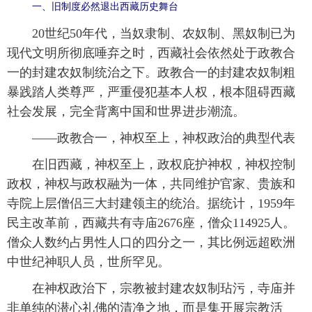
一、旧制度必然退出西藏历史舞台
 20世纪50年代，当奴隶制、农奴制、黑奴制已为
现代文明所彻底唾弃之时，西藏社会依然处于政教合
一的封建农奴制统治之下。政教合一的封建农奴制粗
暴践踏人类尊严，严重侵犯基本人权，根本阻碍西藏
社会发展，完全背离中国和世界进步潮流。
 ——政教合一，神权至上，神权政治的典型代表
 在旧西藏，神权至上，政权庇护神权，神权控制
政权，神权与政权融为一体，共同维护官家、贵族和
寺院上层僧侣三大封建领主的统治。据统计，1959年
民主改革前，西藏共有寺庙2676座，僧众114925人。
僧众人数约占男性人口的四分之一，其比例远超欧洲
中世纪神职人员，世所罕见。
 在神权政治下，宗教被封建农奴制玷污，寺庙并
非单纯的潜心礼佛的清净之地，而是集开展宗教活