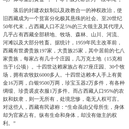
 落后的封建农奴制以及政教合一的神权政治，使
旧西藏成为一个贫富分化极其悬殊的社会。至20世纪
50年代末，占西藏人口不足5%的三大领主及其代理人
几乎占有西藏全部耕地、牧场、森林、山川、河流、
河滩以及大部分牲畜。据统计，1959年民主改革前，
西藏有世袭贵族197家，大贵族25家，其中居前的七八
家贵族，每家占有几十个庄园，几万克土地（15克相
当于1公顷）。十四世达赖家族占有27座庄园、30个牧
场，拥有农牧奴6000多人。十四世达赖本人手上有黄
金16万两，白银9500万两，珍宝玉器2万多件，有各种
绸缎、珍贵裘皮衣服1万多件。而占西藏人口95%的农
奴和奴隶，则一无所有，处境悲惨，毫无人权可言。
对这些人，西藏有民谚称：“生命虽由父母所生，身体
却为官家占有。纵有生命和身体，却没有做主的权
利。”