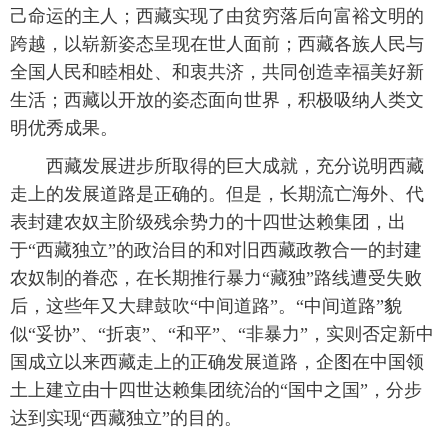
己命运的主人；西藏实现了由贫穷落后向富裕文明的
跨越，以崭新姿态呈现在世人面前；西藏各族人民与
全国人民和睦相处、和衷共济，共同创造幸福美好新
生活；西藏以开放的姿态面向世界，积极吸纳人类文
明优秀成果。
 西藏发展进步所取得的巨大成就，充分说明西藏
走上的发展道路是正确的。但是，长期流亡海外、代
表封建农奴主阶级残余势力的十四世达赖集团，出
于“西藏独立”的政治目的和对旧西藏政教合一的封建
农奴制的眷恋，在长期推行暴力“藏独”路线遭受失败
后，这些年又大肆鼓吹“中间道路”。“中间道路”貌
似“妥协”、“折衷”、“和平”、“非暴力”，实则否定新中
国成立以来西藏走上的正确发展道路，企图在中国领
土上建立由十四世达赖集团统治的“国中之国”，分步
达到实现“西藏独立”的目的。