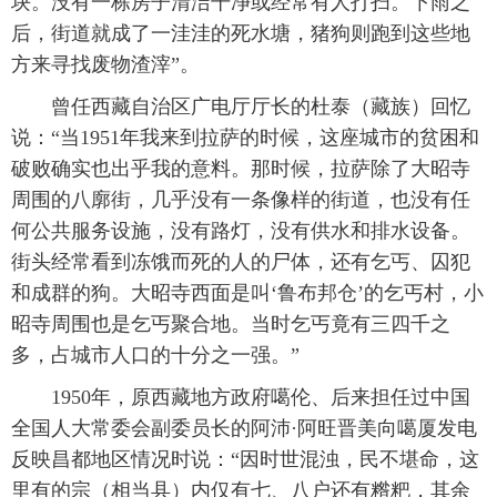
块。没有一栋房子清洁干净或经常有人打扫。下雨之
后，街道就成了一洼洼的死水塘，猪狗则跑到这些地
方来寻找废物渣滓”。
 曾任西藏自治区广电厅厅长的杜泰（藏族）回忆
说：“当1951年我来到拉萨的时候，这座城市的贫困和
破败确实也出乎我的意料。那时候，拉萨除了大昭寺
周围的八廓街，几乎没有一条像样的街道，也没有任
何公共服务设施，没有路灯，没有供水和排水设备。
街头经常看到冻饿而死的人的尸体，还有乞丐、囚犯
和成群的狗。大昭寺西面是叫‘鲁布邦仓’的乞丐村，小
昭寺周围也是乞丐聚合地。当时乞丐竟有三四千之
多，占城市人口的十分之一强。”
 1950年，原西藏地方政府噶伦、后来担任过中国
全国人大常委会副委员长的阿沛·阿旺晋美向噶厦发电
反映昌都地区情况时说：“因时世混浊，民不堪命，这
里有的宗（相当县）内仅有七、八户还有糌粑，其余