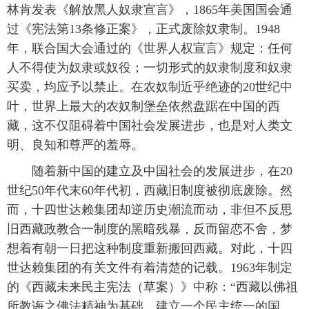
林肯发表《解放黑人奴隶宣言》，1865年美国国会通
过《宪法第13条修正案》，正式废除奴隶制。1948
年，联合国大会通过的《世界人权宣言》规定：任何
人不得使为奴隶或奴役；一切形式的奴隶制度和奴隶
买卖，均应予以禁止。在农奴制近乎绝迹的20世纪中
叶，世界上最大的农奴制堡垒依然盘踞在中国的西
藏，这不仅阻碍着中国社会发展进步，也是对人类文
明、良知和尊严的羞辱。
 随着新中国的建立及中国社会的发展进步，在20
世纪50年代末60年代初，西藏旧制度被彻底废除。然
而，十四世达赖集团却逆历史潮流而动，非但不反思
旧西藏政教合一制度的黑暗残暴，反而留恋不舍，梦
想着有朝一日把这种制度重新搬回西藏。对此，十四
世达赖集团的有关文件有着清楚的记载。1963年制定
的《西藏未来民主宪法（草案）》中称：“西藏以佛祖
所教诲之佛法精神为基础，建立一个民主统一的国