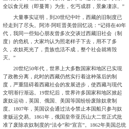
全以食元根（即蔓菁）为生，乞丐成群，景象凄凉。”
 大量事实证明，到20世纪中叶，西藏的旧制度已
经走到了尽头。阿沛·阿旺晋美曾回忆说：“记得在40年
代，我同一些知心朋友曾多次交谈过西藏旧社会（制
度）的危机，大家均认为照老样子下去，用不了多
久，农奴死光了，贵族也活不成，整个社会就将毁
灭。”
 20世纪50年代，世界上大多数国家和地区已实现
了政教分离，此时的西藏仍然实行着这种落后的制
度，严重阻碍着西藏社会的发展进步，使西藏与现代
文明渐行渐远。19世纪后，世界许多国家和地区掀起
废奴运动，英国、俄国、美国等国纷纷废除奴隶制
度。1807年，英国议会通过法令禁止本国船只参与奴
隶贩运交易。1861年，俄国皇帝亚历山大二世正式批
准了废除农奴制度的“法令”和“宣言”。1862年美国总统