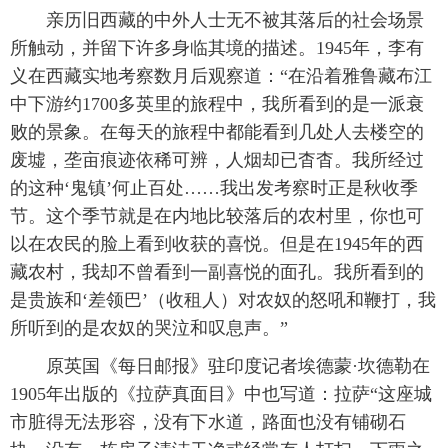
 亲历旧西藏的中外人士无不被其落后的社会场景
所触动，并留下许多身临其境的描述。1945年，李有
义在西藏实地考察数月后观察道：“在沿着雅鲁藏布江
中下游约1700多英里的旅程中，我所看到的是一派衰
败的景象。在每天的旅程中都能看到几处人去楼空的
废墟，垄亩痕迹依稀可辨，人烟却已杳杳。我所经过
的这种‘鬼镇’何止百处……我出发考察时正是秋收季
节。这个季节就是在内地比较落后的农村里，你也可
以在农民的脸上看到收获的喜悦。但是在1945年的西
藏农村，我却不曾看到一副喜悦的面孔。我所看到的
是贵族和‘差领巴’（收租人）对农奴的怒吼和鞭打，我
所听到的是农奴的哭泣和叹息声。”
 原英国《每日邮报》驻印度记者埃德蒙·坎德勒在
1905年出版的《拉萨真面目》中也写道：拉萨“这座城
市脏得无法形容，没有下水道，路面也没有铺砌石