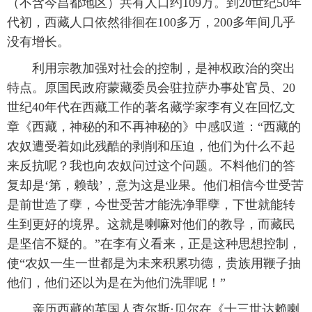
（不含今昌都地区）共有人口约109万。到20世纪50年
代初，西藏人口依然徘徊在100多万，200多年间几乎
没有增长。
 利用宗教加强对社会的控制，是神权政治的突出
特点。原国民政府蒙藏委员会驻拉萨办事处官员、20
世纪40年代在西藏工作的著名藏学家李有义在回忆文
章《西藏，神秘的和不再神秘的》中感叹道：“西藏的
农奴遭受着如此残酷的剥削和压迫，他们为什么不起
来反抗呢？我也向农奴问过这个问题。不料他们的答
复却是‘第，赖哉’，意为这是业果。他们相信今世受苦
是前世造了孽，今世受苦才能洗净罪孽，下世就能转
生到更好的境界。这就是喇嘛对他们的教导，而藏民
是坚信不疑的。”在李有义看来，正是这种思想控制，
使“农奴一生一世都是为未来积累功德，贵族用鞭子抽
他们，他们还以为是在为他们洗罪呢！”
 亲历西藏的英国人查尔斯·贝尔在《十三世达赖喇