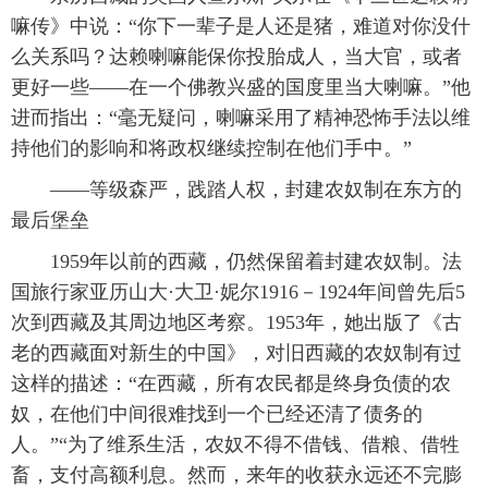
嘛传》中说：“你下一辈子是人还是猪，难道对你没什
么关系吗？达赖喇嘛能保你投胎成人，当大官，或者
更好一些——在一个佛教兴盛的国度里当大喇嘛。”他
进而指出：“毫无疑问，喇嘛采用了精神恐怖手法以维
持他们的影响和将政权继续控制在他们手中。”
 ——等级森严，践踏人权，封建农奴制在东方的
最后堡垒
 1959年以前的西藏，仍然保留着封建农奴制。法
国旅行家亚历山大·大卫·妮尔1916－1924年间曾先后5
次到西藏及其周边地区考察。1953年，她出版了《古
老的西藏面对新生的中国》，对旧西藏的农奴制有过
这样的描述：“在西藏，所有农民都是终身负债的农
奴，在他们中间很难找到一个已经还清了债务的
人。”“为了维系生活，农奴不得不借钱、借粮、借牲
畜，支付高额利息。然而，来年的收获永远还不完膨