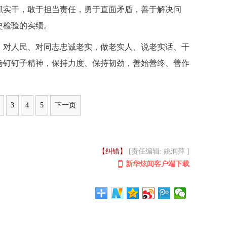
抓实干，敢于担当责任，勇于直面矛盾，善于解决问
史检验的实绩。
、对人民、对同志忠诚老实，做老实人、说老实话、干
扬钉钉子精神，保持力度、保持韧劲，善始善终、善作
3
4
5
下一页
【纠错】
[责任编辑: 姚润萍 ]
新华炫闻客户端下载