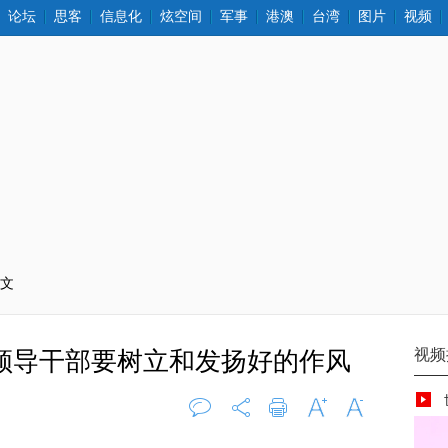
论坛
思客
信息化
炫空间
军事
港澳
台湾
图片
视频
正文
:领导干部要树立和发扬好的作风
评论
0
打印
字大
字小