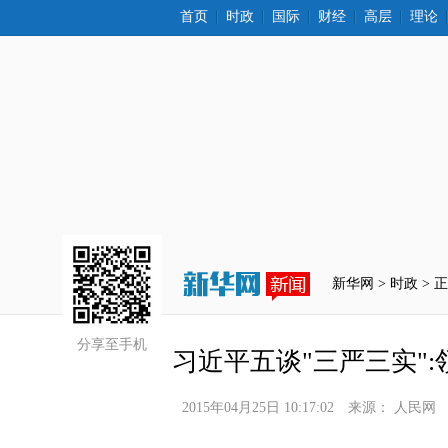
首页
时政
国际
财经
高层
理论
新华网 >
时政
 > 
分享至手机
习近平五谈"三严三实"
2015年04月25日 10:17:02
来源：
人民网