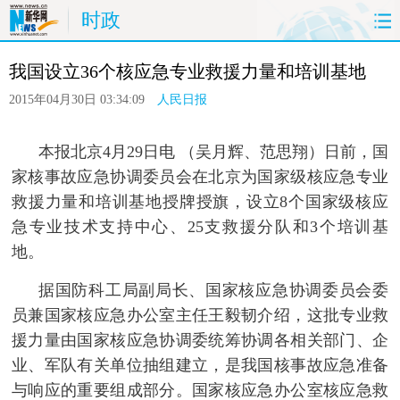
时政
首页
时政
国际
港澳
台湾
我国设立36个核应急专业救援力量和培训基地
财经
法治
社会
纪检
体育
2015年04月30日 03:34:09
人民日报
科技
军事
文娱
图片
视频
本报北京4月29日电 （吴月辉、范思翔）日前，国
论坛
博客
微博
家核事故应急协调委员会在北京为国家级核应急专业
救援力量和培训基地授牌授旗，设立8个国家级核应
急专业技术支持中心、25支救援分队和3个培训基
地。
 据国防科工局副局长、国家核应急协调委员会委
员兼国家核应急办公室主任王毅韧介绍，这批专业救
援力量由国家核应急协调委统筹协调各相关部门、企
业、军队有关单位抽组建立，是我国核事故应急准备
与响应的重要组成部分。国家核应急办公室核应急救