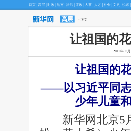
首页
|
高层
|
时政
|
地方
|
法治
|
廉政
|
人事
|
人才
|
社会
|
文史
|
悦读
|
高层
·
纽约曼哈顿建筑工地吊车事故致１０人受伤
 > 正文
(03:01)
让祖国的花
2015年05月3
让祖国的
——以习近平同
少年儿童
 新华网北京5月