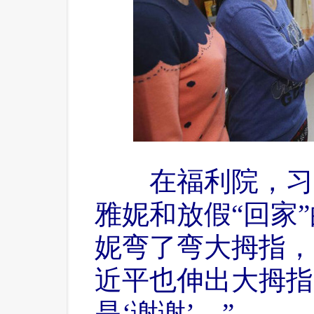
 在福利院，习
雅妮和放假“回家
妮弯了弯大拇指，
近平也伸出大拇指
是‘谢谢’。”