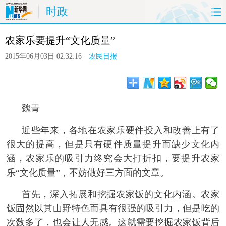
时政
首页
时政
国际
港澳
台湾
农家乐要提升“文化质量”
财经
法治
社会
纪检
体育
2015年06月03日 02:32:16
农民日报
科技
军事
文娱
图片
视频
论坛
博客
微博
魏青
 近些年来，各地在农家乐硬件投入和改善上有了
很大的提高，但是只有硬件质量提升而缺少文化内
涵，农家乐的吸引力终究会大打折扣，要提升农家
乐“文化质量”，不妨做好三方面的文章。
 首先，深入拓展和挖掘农家饭的文化内涵。农家
饭固然以其山野特色而具有很强的吸引力，但是吃的
次数多了，也会让人无感。这就需要挖掘农家饭背后