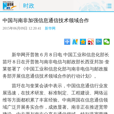
时政
首页
时政
国际
港澳
台湾
中国与南非加强信息通信技术领域合作
财经
法治
社会
纪检
体育
2015年06月09日 12:20:41
新华网
科技
军事
文娱
图片
视频
论坛
博客
微博
 新华网开普敦６月８日电 中国工业和信息化部长
苗圩８日在开普敦与南非电信与邮政部长西亚邦加·奎
莱签署了《中国工业和信息化部与南非电信与邮政服
务部开展信息通信技术领域合作的行动计划》。
 苗圩在与奎莱会谈中表示，中国信息通信行业发
展迅速，在技术研发、标准制定、工程建设、网络运
维等方面都积累了丰富经验。中南两国在信息通信领
域广泛开展务实合作，成效显著。南非正在推进宽带