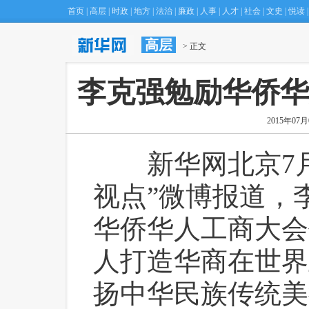
首页
|
高层
|
时政
|
地方
|
法治
|
廉政
|
人事
|
人才
|
社会
|
文史
|
悦读
|
高层
 > 正文
·
埃及今年上半年出口同
李克强勉励华侨华
2015年07月0
 新华网北京7月
视点”微博报道，
华侨华人工商大会
人打造华商在世界
扬中华民族传统美