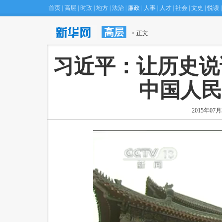
首页
|
高层
|
时政
|
地方
|
法治
|
廉政
|
人事
|
人才
|
社会
|
文史
|
悦读
|
高层
·
我国将引导乳制品企业进一步开展重组
 > 正文
(16:21)
 习近平：让历史
中国人民
2015年07月3