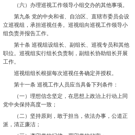
 （六）办理巡视工作领导小组交办的其他事项。
 第九条 党的中央和省、自治区、直辖市委员会设
立巡视组，承担巡视任务。巡视组向巡视工作领导小
组负责并报告工作。
 第十条 巡视组设组长、副组长、巡视专员和其他
职位。巡视组实行组长负责制，副组长协助组长开展
工作。
 巡视组组长根据每次巡视任务确定并授权。
 第十一条 巡视工作人员应当具备下列条件：
 （一）理想信念坚定，在思想上政治上行动上同
党中央保持高度一致；
 （二）坚持原则，敢于担当，依法办事，公道正
派，清正廉洁；