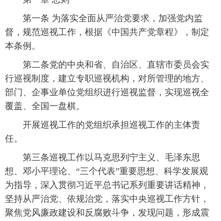
 第一条 为落实全面从严治党要求，加强党内监
督，规范巡视工作，根据《中国共产党章程》，制定
本条例。
 第二条党的中央和省、自治区、直辖市委员会实
行巡视制度，建立专职巡视机构，对所管理的地方、
部门、企事业单位党组织进行巡视监督，实现巡视全
覆盖、全国一盘棋。
 开展巡视工作的党组织承担巡视工作的主体责
任。
 第三条巡视工作以马克思列宁主义、毛泽东思
想、邓小平理论、“三个代表”重要思想、科学发展观
为指导，深入贯彻习近平总书记系列重要讲话精神，
坚持从严治党、依规治党，落实中央巡视工作方针，
聚焦党风廉政建设和反腐败斗争，发现问题，形成震