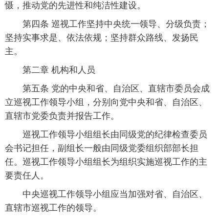
慑，推动党的先进性和纯洁性建设。
 第四条 巡视工作坚持中央统一领导、分级负责；
坚持实事求是、依法依规；坚持群众路线、发扬民
主。
 第二章 机构和人员
 第五条 党的中央和省、自治区、直辖市委员会成
立巡视工作领导小组，分别向党中央和省、自治区、
直辖市党委负责并报告工作。
 巡视工作领导小组组长由同级党的纪律检查委员
会书记担任，副组长一般由同级党委组织部部长担
任。巡视工作领导小组组长为组织实施巡视工作的主
要责任人。
 中央巡视工作领导小组应当加强对省、自治区、
直辖市巡视工作的领导。