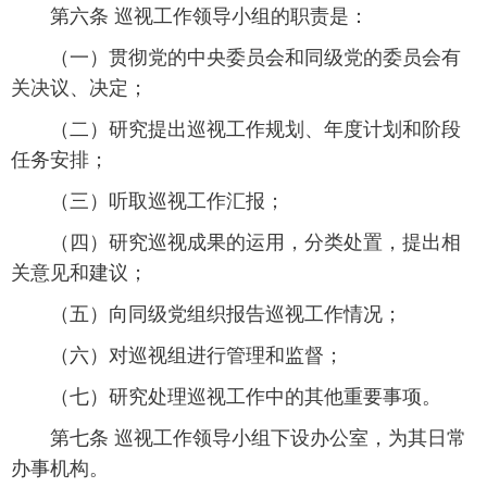
 第六条 巡视工作领导小组的职责是：
 （一）贯彻党的中央委员会和同级党的委员会有
关决议、决定；
 （二）研究提出巡视工作规划、年度计划和阶段
任务安排；
 （三）听取巡视工作汇报；
 （四）研究巡视成果的运用，分类处置，提出相
关意见和建议；
 （五）向同级党组织报告巡视工作情况；
 （六）对巡视组进行管理和监督；
 （七）研究处理巡视工作中的其他重要事项。
 第七条 巡视工作领导小组下设办公室，为其日常
办事机构。