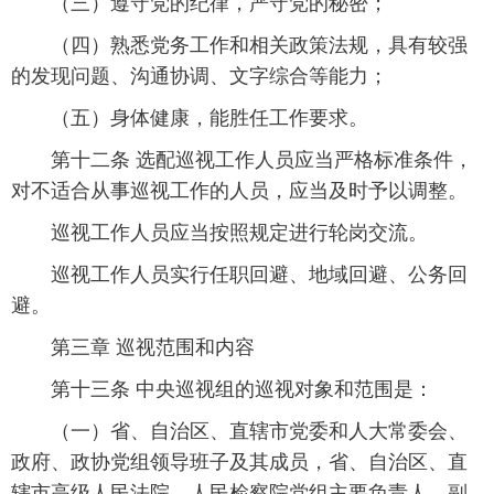
 （三）遵守党的纪律，严守党的秘密；
 （四）熟悉党务工作和相关政策法规，具有较强
的发现问题、沟通协调、文字综合等能力；
 （五）身体健康，能胜任工作要求。
 第十二条 选配巡视工作人员应当严格标准条件，
对不适合从事巡视工作的人员，应当及时予以调整。
 巡视工作人员应当按照规定进行轮岗交流。
 巡视工作人员实行任职回避、地域回避、公务回
避。
 第三章 巡视范围和内容
 第十三条 中央巡视组的巡视对象和范围是：
 （一）省、自治区、直辖市党委和人大常委会、
政府、政协党组领导班子及其成员，省、自治区、直
辖市高级人民法院、人民检察院党组主要负责人，副