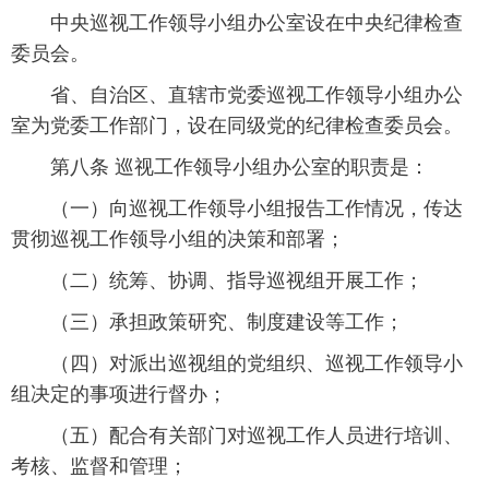
 中央巡视工作领导小组办公室设在中央纪律检查
委员会。
 省、自治区、直辖市党委巡视工作领导小组办公
室为党委工作部门，设在同级党的纪律检查委员会。
 第八条 巡视工作领导小组办公室的职责是：
 （一）向巡视工作领导小组报告工作情况，传达
贯彻巡视工作领导小组的决策和部署；
 （二）统筹、协调、指导巡视组开展工作；
 （三）承担政策研究、制度建设等工作；
 （四）对派出巡视组的党组织、巡视工作领导小
组决定的事项进行督办；
 （五）配合有关部门对巡视工作人员进行培训、
考核、监督和管理；