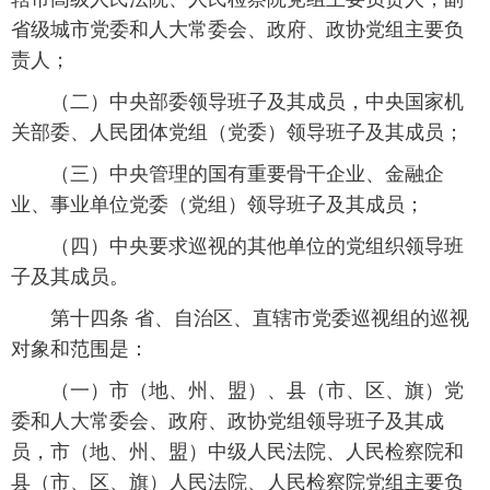
省级城市党委和人大常委会、政府、政协党组主要负
责人；
 （二）中央部委领导班子及其成员，中央国家机
关部委、人民团体党组（党委）领导班子及其成员；
 （三）中央管理的国有重要骨干企业、金融企
业、事业单位党委（党组）领导班子及其成员；
 （四）中央要求巡视的其他单位的党组织领导班
子及其成员。
 第十四条 省、自治区、直辖市党委巡视组的巡视
对象和范围是：
 （一）市（地、州、盟）、县（市、区、旗）党
委和人大常委会、政府、政协党组领导班子及其成
员，市（地、州、盟）中级人民法院、人民检察院和
县（市、区、旗）人民法院、人民检察院党组主要负