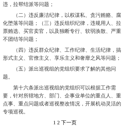
违，拉帮结派等问题；
 （二）违反廉洁纪律，以权谋私、贪污贿赂、腐
化堕落等问题；（三）违反组织纪律，违规用人、拉
票贿选、买官卖官，以及独断专行、软弱涣散、严重
不团结等问题；
 （四）违反群众纪律、工作纪律、生活纪律，搞
形式主义、官僚主义、享乐主义和奢靡之风等问题；
 （五）派出巡视组的党组织要求了解的其他问
题。
 第十六条派出巡视组的党组织可以根据工作需
要，针对所辖地方、部门、企事业单位的重点人、重
点事、重点问题或者巡视整改情况，开展机动灵活的
专项巡视。
1
2
下一页