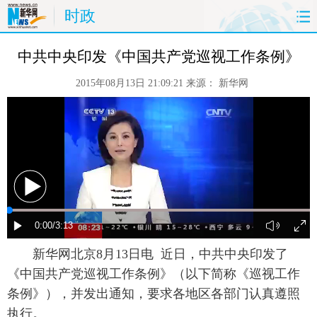
时政
首页
时政
国际
财经
中共中央印发《中国共产党巡视工作条例》
2015年08月13日 21:09:21
来源：
新华网
娱乐
体育
人事
教育
时尚
思客
地方
法治
港澳
台湾
华人
汽车
科技
能源
房产
公司
图片
视频
彩票
食品
 新华网北京8月13日电 近日，中共中央印发了
旅游
健康
信息化
数据
《中国共产党巡视工作条例》（以下简称《巡视工作
条例》），并发出通知，要求各地区各部门认真遵照
金融
公益
军事
无人机
执行。