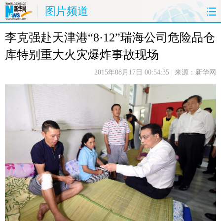
图片频道
李克强赴天津港“8·12”瑞海公司危险品仓
首页
时政
国际
财经
库特别重大火灾爆炸事故现场
娱乐
体育
人事
教育
2015年08月17日 00:54:35
| 来源：新华网
时尚
思客
地方
法治
港澳
台湾
华人
汽车
科技
能源
房产
公司
图片
视频
彩票
食品
旅游
健康
信息化
数据
金融
公益
军事
无人机