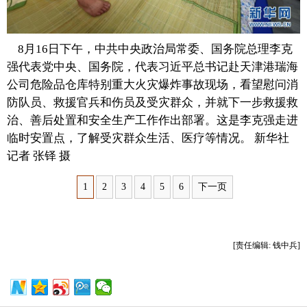
富媒体
摄影
新华广播
8月16日下午，中共中央政治局常委、国务院总理李克
新华电视中文
新华电视英文
返回PC
强代表党中央、国务院，代表习近平总书记赴天津港瑞海
公司危险品仓库特别重大火灾爆炸事故现场，看望慰问消
防队员、救援官兵和伤员及受灾群众，并就下一步救援救
治、善后处置和安全生产工作作出部署。这是李克强走进
临时安置点，了解受灾群众生活、医疗等情况。 新华社
记者 张铎 摄
1
2
3
4
5
6
下一页
[责任编辑: 钱中兵]