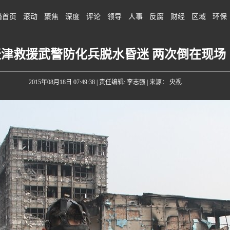
播首页
滚动
聚焦
深度
评论
领导
人事
反腐
财经
区域
环保
天津救援武警防化兵脱水昏迷 两次倒在现场
2015年08月18日 07:49:38
| 责任编辑: 李志强 | 来源： 央视