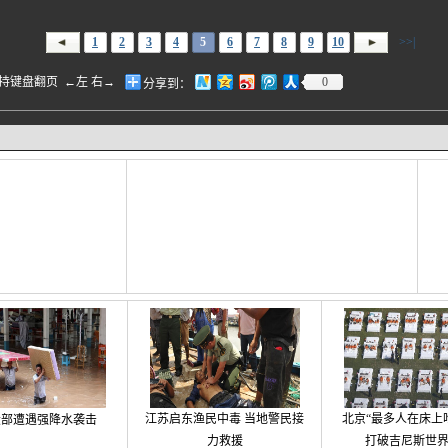
1
2
3
4
5
6
7
8
9
10
>>|
盘翻页 ←左 右→
0
分享到：
江苏启东渔民中毒 当地警民接
北京“最多人在床上
大部遭遇强降水袭击
力救援
打破吉尼斯世