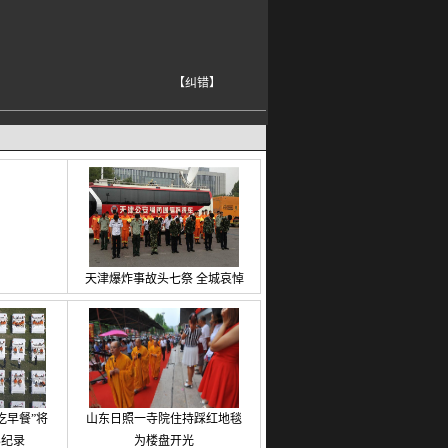
【纠错】
天津爆炸事故头七祭 全城哀悼
吃早餐”将
山东日照一寺院住持踩红地毯
界纪录
为楼盘开光