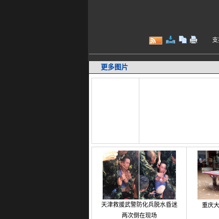
支持键
更多图片
天津救援武警防化兵脱水昏迷
重庆
两次倒在现场