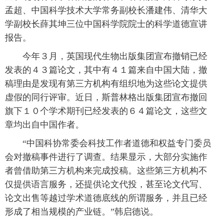
孟超、中国科学技术大学常务副校长潘建伟、清华大
富媒体
摄影
新华广播
学副校长薛其坤三位中国科学院院士的科学道德宣讲
报告。
新华电视中文
新华电视英文
返回PC
 今年３月，英国现代生物出版集团宣布撤销已经
发表的４３篇论文，其中有４１篇来自中国大陆，撤
稿理由是发现有第三方机构有组织地为这些论文提供
虚假的同行评审。近日，斯普林格出版集团宣布撤回
旗下１０个学术期刊已经发表的６４篇论文，这些文
章均出自中国作者。
 “中国科协常委会科技工作者道德和权益专门委员
会对撤稿事件进行了调查。结果显示，大部分实施作
者曾借助第三方机构来完成投稿。这些第三方机构不
仅提供语言服务，还提供论文代投，甚至论文代写、
论文出售等越过学术道德底线的所谓服务，并且已经
形成了相当规模的产业链。”韩启德说。