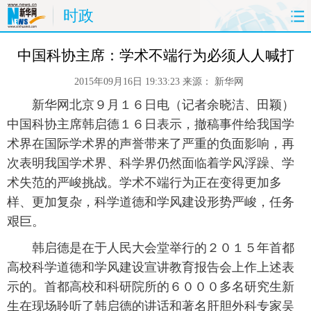
时政
首页
时政
国际
财经
中国科协主席：学术不端行为必须人人喊打
2015年09月16日 19:33:23
来源：
新华网
娱乐
体育
人事
教育
 新华网北京９月１６日电（记者余晓洁、田颖）
时尚
思客
地方
法治
中国科协主席韩启德１６日表示，撤稿事件给我国学
术界在国际学术界的声誉带来了严重的负面影响，再
港澳
台湾
华人
汽车
次表明我国学术界、科学界仍然面临着学风浮躁、学
术失范的严峻挑战。学术不端行为正在变得更加多
科技
能源
房产
公司
样、更加复杂，科学道德和学风建设形势严峻，任务
艰巨。
图片
视频
彩票
食品
 韩启德是在于人民大会堂举行的２０１５年首都
旅游
健康
信息化
数据
高校科学道德和学风建设宣讲教育报告会上作上述表
示的。首都高校和科研院所的６０００多名研究生新
金融
公益
军事
无人机
生在现场聆听了韩启德的讲话和著名肝胆外科专家吴