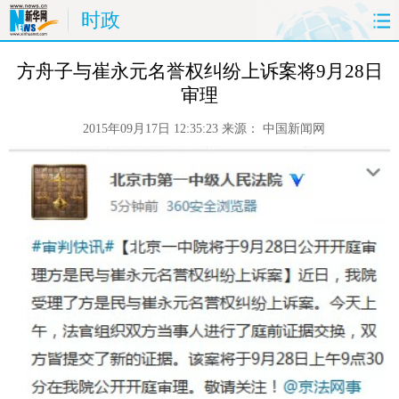
时政
首页
时政
国际
财经
 方舟子与崔永元名誉权纠纷上诉案将9月28日
审理
娱乐
体育
人事
教育
2015年09月17日 12:35:23
来源：
中国新闻网
时尚
思客
地方
法治
港澳
台湾
华人
汽车
科技
能源
房产
公司
图片
视频
彩票
食品
旅游
健康
信息化
数据
金融
公益
军事
无人机