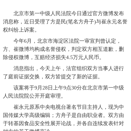
富媒体
摄影
新华广播
 北京市第一中级人民法院今日通过官方微博发布
消息称，近日受理了方是民(笔名方舟子)与崔永元名誉
新华电视中文
新华电视英文
返回PC
权纠纷上诉案。
 今年6月，北京市海淀区法院一审宣判曾认定，
方、崔微博均构成名誉侵权，判定双方相互道歉，删
除侵权微博，互赔经济损失4.5万元人民币。
 消息指出，今天上午，法官组织双方当事人进行
了庭前证据交换，双方皆提交了新的证据。
 该案将于9月28日上午9点30分在北京市第一中级
人民法院院公开开庭审理。
 崔永元原系中央电视台著名节目主持人，现为中
国传媒大学高级编辑；方舟子是自由职业者。双方由
于转基因食品安全性展开论战，并各自连续发表针对