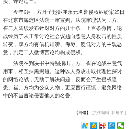
实、评论适当。
 今年6月，方舟子起诉崔永元名誉侵权纠纷案25日
在北京市海淀区法院一审宣判。法院审理认为，方、
崔二人陆续发布针对对方的几十条、上百条微博，论
战经历了从正常讨论社会议题向恶意人身攻击的性质
转变，双方均有借机诽谤、侮辱、贬低对方的主观恶
意，判定二人微博言论均构成侵权。
 法院在判决书中特别指出，方、崔在论战中意气
用事，相互抹黑揭短。这种以人身攻击取代理性探讨
的网络论战，无助于解决问题，反而会产生侵权隐
患。崔、方均为公众人物，更应言行谨慎，避免网络
中的不当言论侵害他人的名誉。
【纠错】
[责任编辑: 韩建平 ]