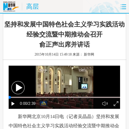
高层
首页
时政
国际
财经
 坚持和发展中国特色社会主义学习实践活动
经验交流暨中期推动会召开
娱乐
体育
人事
教育
俞正声出席并讲话
时尚
思客
地方
法治
2015年10月14日 15:49:18
来源： 新华网
港澳
台湾
华人
汽车
科技
能源
房产
公司
图片
视频
彩票
食品
旅游
健康
信息化
数据
 新华网北京10月14日电（记者吴晶晶）坚持和发展
金融
公益
军事
无人机
中国特色社会主义学习实践活动经验交流暨中期推动会