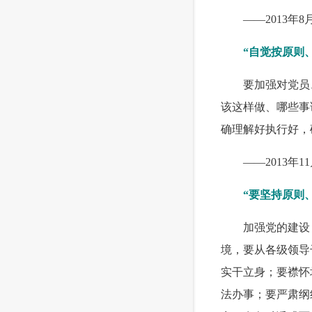
 ——2013年8
 “自觉按原则、
 要加强对党员、
该这样做、哪些事
确理解好执行好，
 ——2013年1
 “要坚持原则、
 加强党的建设
境，要从各级领导
实干立身；要襟怀
法办事；要严肃纲