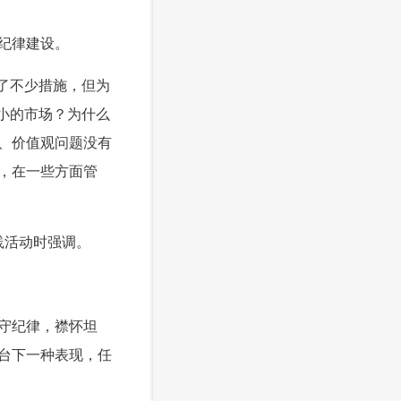
纪律建设。
了不少措施，但为
小的市场？为什么
、价值观问题没有
，在一些方面管
践活动时强调。
守纪律，襟怀坦
台下一种表现，任