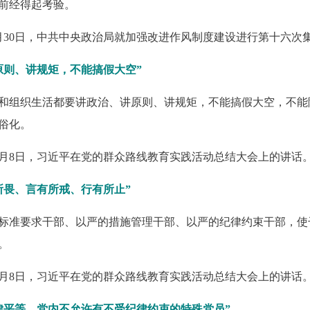
前经得起考验。
6月30日，中共中央政治局就加强改进作风制度建设进行第十六次
则、讲规矩，不能搞假大空”
组织生活都要讲政治、讲原则、讲规矩，不能搞假大空，不能
俗化。
10月8日，习近平在党的群众路线教育实践活动总结大会上的讲话
畏、言有所戒、行有所止”
准要求干部、以严的措施管理干部、以严的纪律约束干部，使
。
10月8日，习近平在党的群众路线教育实践活动总结大会上的讲话
平等，党内不允许有不受纪律约束的特殊党员”