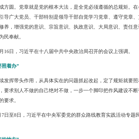
方圆。党章就是党的根本大法，是全党必须遵循的总规矩。在
引导广大党员、干部特别是领导干部自觉学习党章、遵守党章、
修养，增强党的意识、宗旨意识、执政意识、大局意识、责任意
为民奉献。
11月16日，习近平在十八届中共中央政治局召开的会议上强调。
照着办”
发挥带头作用，从具体实在的问题抓起改起，定了规矩就要照
，要求别人不做的自己绝对不做，一步一个脚印把作风建设不断
的要求。
7月7日至8日，习近平在中央军委党的群众路线教育实践活动专题