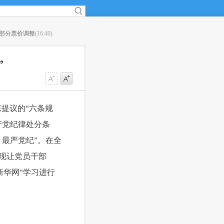
分票价调整
(16:40)
·
巴西农业部长：“问题肉”暴露腐败问题
(16:42)
”
东提议的“六条规
产党纪律处分条
最严党纪”。在全
现让党员干部
新华网“学习进行