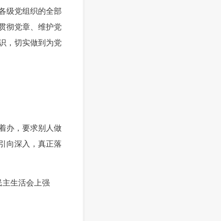
各级党组织的全部
贯彻党章、维护党
识，切实做到为党
着办，要求别人做
引向深入，真正落
民主生活会上强