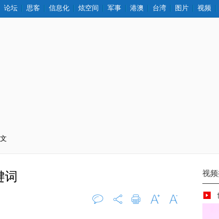
论坛
思客
信息化
炫空间
军事
港澳
台湾
图片
视频
正文
键词
评论
0
打印
字大
字小