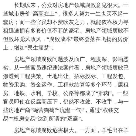
 长期以来，公众对房地产领域腐败意见很大。一
些城市房价“高高在上”，很多人努力一生也买不起一
套房；而一些官员却不费吹灰之力，就能依靠权力寻
租迅速拥有多套价值不菲的豪宅。房地产领域腐败不
但败坏党风政风，“腐败成本”最终会落在飞扬的房价
上，增加“民生痛楚”。
 房地产领域腐败问题波及面广、程度深、影响恶
劣。从一些官员违纪违法案件看，房地产领域腐败已
渗透到工程决策、土地出让、招标投标、工程发包、
物资采购、资金运作、工程款结算等多个环节，廉租
房、地铁、水利、学校、公路等都成了“肥肉”。一些
官员即使在反腐高压下，仍然不收敛、不收手，与一
些房地产商“蝇营狗苟”“沆瀣一气”，通过“权钱交
易”“权房交易”达到所谓的“双赢”。
 房地产领域腐败危害极大。一方面，羊毛出在羊