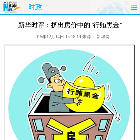
时政
首页
时政
国际
财经
新华时评：挤出房价中的“行贿黑金”
2015年12月14日 15:18:19
来源：
新华网
娱乐
体育
人事
教育
时尚
思客
地方
法治
港澳
台湾
华人
汽车
科技
能源
房产
公司
图片
视频
彩票
食品
旅游
健康
信息化
数据
金融
公益
军事
无人机