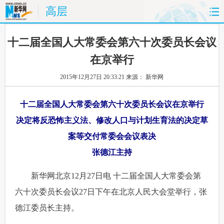
高层
首页
时政
国际
财经
 十二届全国人大常委会第六十次委员长会议
在京举行
娱乐
体育
人事
教育
2015年12月27日 20:33:21
来源： 新华网
时尚
思客
地方
法治
十二届全国人大常委会第六十次委员长会议在京举行
港澳
台湾
华人
汽车
决定将反恐怖主义法、修改人口与计划生育法的决定草
案等交付常委会会议表决
科技
能源
房产
公司
张德江主持
图片
视频
彩票
食品
 新华网北京12月27日电 十二届全国人大常委会第
旅游
健康
信息化
数据
六十次委员长会议27日下午在北京人民大会堂举行，张
德江委员长主持。
金融
公益
军事
无人机