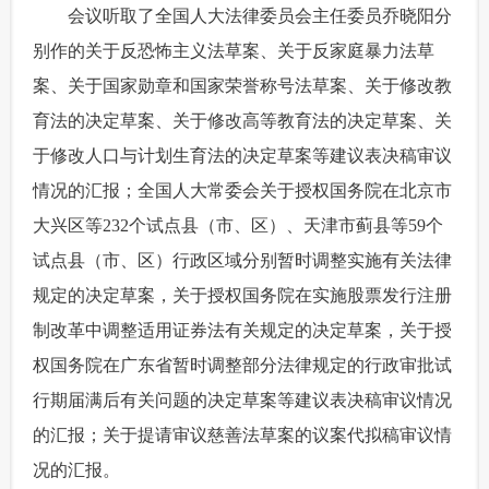
 会议听取了全国人大法律委员会主任委员乔晓阳分
富媒体
摄影
新华广播
别作的关于反恐怖主义法草案、关于反家庭暴力法草
案、关于国家勋章和国家荣誉称号法草案、关于修改教
新华电视中文
新华电视英文
返回PC
育法的决定草案、关于修改高等教育法的决定草案、关
于修改人口与计划生育法的决定草案等建议表决稿审议
情况的汇报；全国人大常委会关于授权国务院在北京市
大兴区等232个试点县（市、区）、天津市蓟县等59个
试点县（市、区）行政区域分别暂时调整实施有关法律
规定的决定草案，关于授权国务院在实施股票发行注册
制改革中调整适用证券法有关规定的决定草案，关于授
权国务院在广东省暂时调整部分法律规定的行政审批试
行期届满后有关问题的决定草案等建议表决稿审议情况
的汇报；关于提请审议慈善法草案的议案代拟稿审议情
况的汇报。