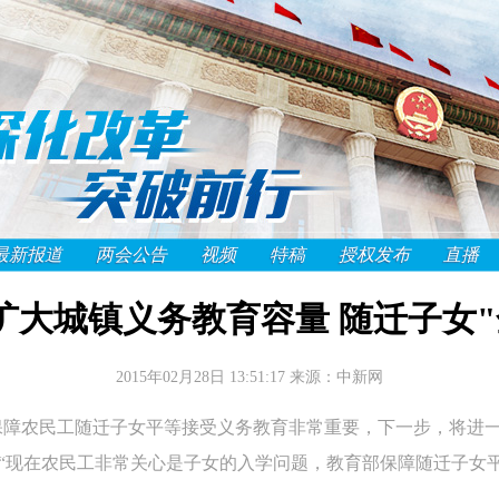
最新报道
两会公告
视频
特稿
授权发布
直播
扩大城镇义务教育容量 随迁子女"
2015年02月28日 13:51:17
来源：中新网
障农民工随迁子女平等接受义务教育非常重要，下一步，将进
问“现在农民工非常关心是子女的入学问题，教育部保障随迁子女