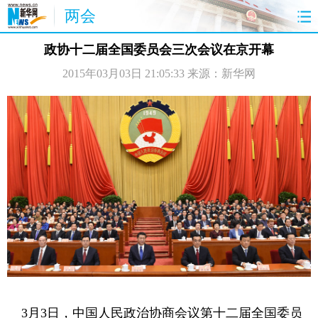
两会
首页
聚焦
最新报道
两会公告
政协十二届全国委员会三次会议在京开幕
2015年03月03日 21:05:33
来源：新华网
视频
特稿
授权发布
直播
访谈
炫数据
图片
思客
3月3日，中国人民政治协商会议第十二届全国委员