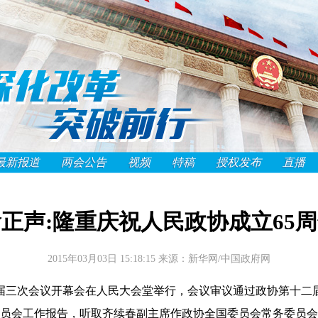
最新报道
两会公告
视频
特稿
授权发布
直播
正声:隆重庆祝人民政协成立65
2015年03月03日 15:18:15
来源：新华网/中国政府网
政协十二届三次会议开幕会在人民大会堂举行，会议审议通过政协第十
员会工作报告，听取齐续春副主席作政协全国委员会常务委员会