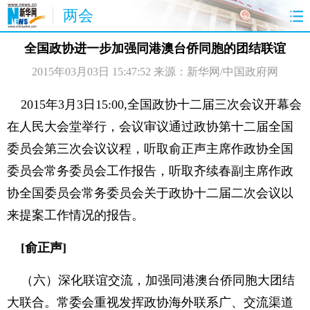
两会
首页
聚焦
最新报道
两会公告
全国政协进一步加强同港澳台侨同胞的团结联谊
2015年03月03日 15:47:52
来源：新华网/中国政府网
视频
特稿
授权发布
直播
访谈
炫数据
图片
思客
2015年3月3日15:00,全国政协十二届三次会议开幕会
在人民大会堂举行，会议审议通过政协第十二届全国
委员会第三次会议议程，听取俞正声主席作政协全国
委员会常务委员会工作报告，听取齐续春副主席作政
协全国委员会常务委员会关于政协十二届二次会议以
来提案工作情况的报告。
[俞正声]
（六）深化联谊交流，加强同港澳台侨同胞大团结
大联合。常委会重视发挥政协海外联系广、交流渠道