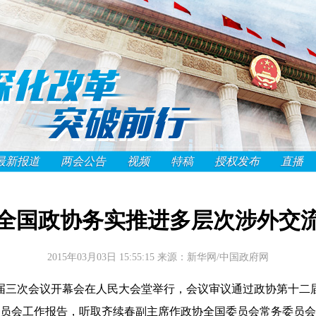
最新报道
两会公告
视频
特稿
授权发布
直播
全国政协务实推进多层次涉外交
2015年03月03日 15:55:15
来源：新华网/中国政府网
政协十二届三次会议开幕会在人民大会堂举行，会议审议通过政协第十
员会工作报告，听取齐续春副主席作政协全国委员会常务委员会