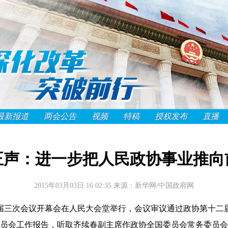
最新报道
两会公告
视频
特稿
授权发布
直播
正声：进一步把人民政协事业推向
2015年03月03日 16:02:35
来源：新华网/中国政府网
政协十二届三次会议开幕会在人民大会堂举行，会议审议通过政协第十
员会工作报告，听取齐续春副主席作政协全国委员会常务委员会