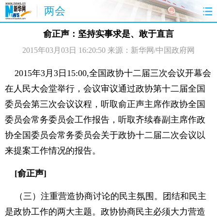
两会
首页
聚焦
最新报道
两会公告
俞正声：坚持实事求是、敢于直言
2015年03月03日 16:20:50
来源：新华网/中国政府网
视频
特稿
授权发布
直播
访谈
炫数据
图片
思客
2015年3月3日15:00,全国政协十二届三次会议开幕会
在人民大会堂举行，会议审议通过政协第十二届全国
委员会第三次会议议程，听取俞正声主席作政协全国
委员会常务委员会工作报告，听取齐续春副主席作政
协全国委员会常务委员会关于政协十二届二次会议以
来提案工作情况的报告。
[俞正声]
（三）注重营造协商讨论的民主氛围。团结和民主
是政协工作的两大主题。政协协商民主必须大力营造