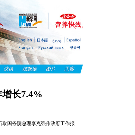
访谈
炫数据
图片
思客
增长7.4%
听取国务院总理李克强作政府工作报