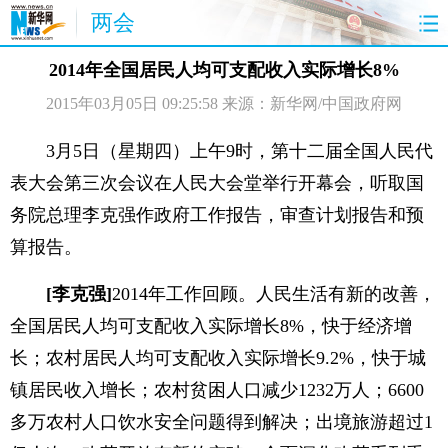
两会
首页
聚焦
最新报道
两会公告
2014年全国居民人均可支配收入实际增长8%
2015年03月05日 09:25:58
来源：新华网/中国政府网
视频
特稿
授权发布
直播
访谈
炫数据
图片
思客
3月5日（星期四）上午9时，第十二届全国人民代
表大会第三次会议在人民大会堂举行开幕会，听取国
务院总理李克强作政府工作报告，审查计划报告和预
算报告。
[李克强]
2014年工作回顾。人民生活有新的改善，
全国居民人均可支配收入实际增长8%，快于经济增
长；农村居民人均可支配收入实际增长9.2%，快于城
镇居民收入增长；农村贫困人口减少1232万人；6600
多万农村人口饮水安全问题得到解决；出境旅游超过1