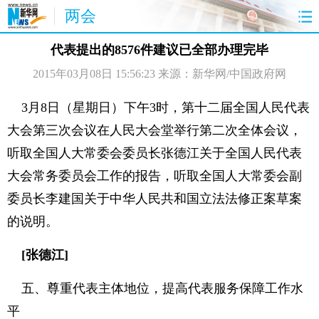
两会
首页
聚焦
最新报道
两会公告
代表提出的8576件建议已全部办理完毕
2015年03月08日 15:56:23
来源：新华网/中国政府网
视频
特稿
授权发布
直播
访谈
炫数据
图片
思客
3月8日（星期日）下午3时，第十二届全国人民代表
大会第三次会议在人民大会堂举行第二次全体会议，
听取全国人大常委会委员长张德江关于全国人民代表
大会常务委员会工作的报告，听取全国人大常委会副
委员长李建国关于中华人民共和国立法法修正案草案
的说明。
[张德江]
五、尊重代表主体地位，提高代表服务保障工作水
平