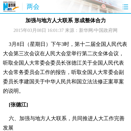
两会
首页
聚焦
最新报道
两会公告
加强与地方人大联系 形成整体合力
2015年03月08日 16:01:37
来源：新华网/中国政府网
视频
特稿
授权发布
直播
访谈
炫数据
图片
思客
3月8日（星期日）下午3时，第十二届全国人民代表
大会第三次会议在人民大会堂举行第二次全体会议，
听取全国人大常委会委员长张德江关于全国人民代表
大会常务委员会工作的报告，听取全国人大常委会副
委员长李建国关于中华人民共和国立法法修正案草案
的说明。
[张德江]
六、加强与地方人大联系，共同推进人大工作完善
发展